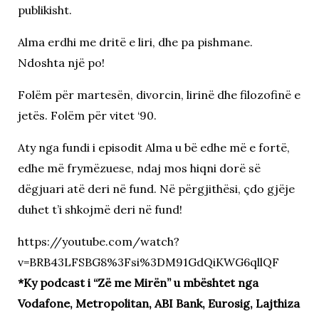
publikisht.
Alma erdhi me dritë e liri, dhe pa pishmane.
Ndoshta një po!
Folëm për martesën, divorcin, lirinë dhe filozofinë e
jetës. Folëm për vitet ‘90.
Aty nga fundi i episodit Alma u bë edhe më e fortë,
edhe më frymëzuese, ndaj mos hiqni dorë së
dëgjuari atë deri në fund. Në përgjithësi, çdo gjëje
duhet t’i shkojmë deri në fund!
https://youtube.com/watch?
v=BRB43LFSBG8%3Fsi%3DM91GdQiKWG6qllQF
*Ky podcast i “Zë me Mirën” u mbështet nga
Vodafone, Metropolitan, ABI Bank, Eurosig, Lajthiza