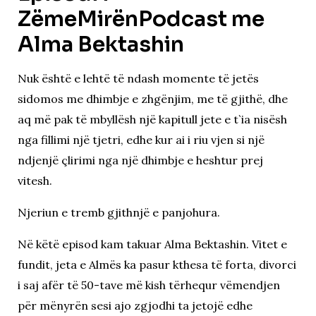
ZëmeMirënPodcast me
Alma Bektashin
Nuk është e lehtë të ndash momente të jetës
sidomos me dhimbje e zhgënjim, me të gjithë, dhe
aq më pak të mbyllësh një kapitull jete e t`ia nisësh
nga fillimi një tjetri, edhe kur ai i riu vjen si një
ndjenjë çlirimi nga një dhimbje e heshtur prej
vitesh.
Njeriun e tremb gjithnjë e panjohura.
Në këtë episod kam takuar Alma Bektashin. Vitet e
fundit, jeta e Almës ka pasur kthesa të forta, divorci
i saj afër të 50-tave më kish tërhequr vëmendjen
për mënyrën sesi ajo zgjodhi ta jetojë edhe