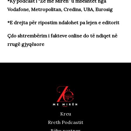
*Ky podcast i “Zë me Mirën” u mbështet nga
Vodafone, Metropolitan, Credins, UBA, Eurosig
*E drejta për ripostim ndalohet pa lejen e editorit
Çdo shtrembërim i fakteve online do të ndiqet në
rrugë gjyqësore
Kreu
Rreth Podcastit
Bëhu partner