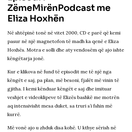
ZëmeMirënPodcast me
Eliza Hoxhën
Në shtëpinë tonë në vitet 2000, CD e parë që kemi
pasur në një magnetofon të madh ka qenë e Eliza
Hoxhës. Motra e solli dhe aty vendosëm që ajo ishte
këngëtarja jonë.
Kur e klikova në fund të episodit me të një nga
këngët e saj, pa plan, më besoni, fjalët më vinin të
gjitha. I kemi kënduar këngët e saj dhe imituar
veshjet e videoklipeve të Elizës bashkë me motrën
aq intensivisht mesa duket, sa truri s’i fshin më
kurrë.
Më vonë ajo u zhduk disa kohë. U kthye sërish në