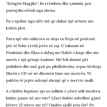
“Këngën Magjike”, ku rrëmbeu dhe çmimin, por
pastaj iku sërish nga skena.
Pa e njohur nga afër më qe dukur një artiste me
kokën plot.
Para një viti i shkrova se doja ta ftoja në podcast
për të folur rreth jetës së saj. U takuam në
Prishtinë dhe Eliza u shfaq me flokët e kuqe dhe me
aurën e një gruaje tashmë. Më foli shumë për
politikën dhe unë gati po pikëllohesha, sepse kërkoja
Elizën e CD-së në dhomën time me motrën. Të
paktën të jepte ndonjë shenjë që e merrte malli.
A e kishte kuptuar ajo sa ndikim e çfarë stili modern
kishte pasur në ato vite? Çfarë kishte ndodhur gjatë
këtyre 25 viteve me të? I kishte sjellë jeta fat? Po