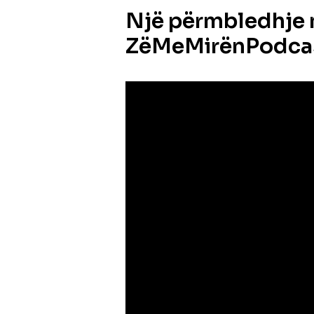
Një përmbledhje 
ZëMeMirënPodca