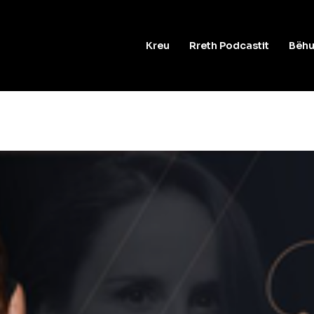
Kreu
Rreth Podcastit
Bëhu