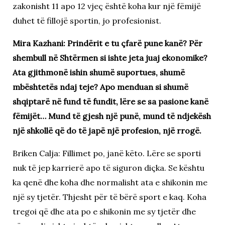
zakonisht 11 apo 12 vjeç është koha kur një fëmijë
duhet të fillojë sportin, jo profesionist.
Mira Kazhani: Prindërit e tu çfarë pune kanë? Për
shembull në Shtërmen si ishte jeta juaj ekonomike?
Ata gjithmonë ishin shumë suportues, shumë
mbështetës ndaj teje? Apo menduan si shumë
shqiptarë në fund të fundit, lëre se sa pasione kanë
fëmijët… Mund të gjesh një punë, mund të ndjekësh
një shkollë që do të japë një profesion, një rrogë.
Briken Calja: Fillimet po, janë këto. Lëre se sporti
nuk të jep karrierë apo të siguron diçka. Se kështu
ka qenë dhe koha dhe normalisht ata e shikonin me
një sy tjetër. Thjesht për të bërë sport e kaq. Koha
tregoi që dhe ata po e shikonin me sy tjetër dhe