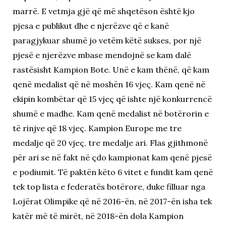
marrë. E vetmja gjë që më shqetëson është kjo
pjesa e publikut dhe e njerëzve që e kanë
paragjykuar shumë jo vetëm këtë sukses, por një
pjesë e njerëzve mbase mendojnë se kam dalë
rastësisht Kampion Bote. Unë e kam thënë, që kam
qenë medalist që në moshën 16 vjeç. Kam qenë në
ekipin kombëtar që 15 vjeç që ishte një konkurrencë
shumë e madhe. Kam qenë medalist në botërorin e
të rinjve që 18 vjeç. Kampion Europe me tre
medalje që 20 vjeç, tre medalje ari. Flas gjithmonë
për ari se në fakt në çdo kampionat kam qenë pjesë
e podiumit. Të paktën këto 6 vitet e fundit kam qenë
tek top lista e federatës botërore, duke filluar nga
Lojërat Olimpike që në 2016-ën, në 2017-ën isha tek
katër më të mirët, në 2018-ën dola Kampion