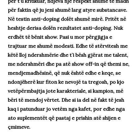
për t`u kritikuar, ndjeva një respekt shumë të madh
për faktin që ju jeni shumë larg atyre substancave.
Në testin anti-doping dolët shumë mirë. Pritët në
heshtje derisa dolën rezultatet anti-doping. Nuk
erdhët të bënit show. Pasi u mor përgjigja e
trajtuar me shumë modesti. Edhe të stërvitesh me
këtë lloj ndershmërie dhe t`i bësh gjërat me talent,
me ndershmëri dhe pa atë show off-in që themi ne,
mendjemadhësinë, që nuk është edhe e keqe, se
ndonjëherë kur fiton ke nevojë ta tregosh, po kjo
vetëpërmbajtja jote karakteriale, si kampion, më
bëri të mendoj vërtet. Dhe si ia del në fakt të jesh
kaq i patunduar jo vetëm nga kafet, por edhe nga
ato suplementët që pastaj e prishin atë shijen e
çmimeve.