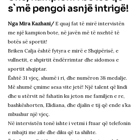
s`më pengoi asnjë intrigë!
Nga Mira Kazhani/
E quaj fat të mirë intervistën
me një kampion bote, në javën më të nxehtë të
botës së sportit!
Briken Calja është fytyra e mirë e Shqipërisë, e
vullnetit, e shpirtit ëndërrimtar dhe sidomos e
sportit shqiptar.
Është 31 vjeç, shumë i ri, dhe numëron 38 medalje.
Më shumë çmime sesa vite jetë! Një talent që lindi
dhe u stërvit në fshatin ku jeton me familjen e re,
bashkëshorten, Elidiana, dhe djalin e tij që ende s’ka
mbushur një vjeç.
Në intervistën tonë ishte i vetmi i ftuar që telefonin
e mbajti me zile dhe diku që ta shihte.