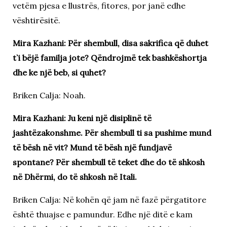
vetëm pjesa e llustrës, fitores, por janë edhe
vështirësitë.
Mira Kazhani: Për shembull, disa sakrifica që duhet
t`i bëjë familja jote? Qëndrojmë tek bashkëshortja
dhe ke një beb, si quhet?
Briken Calja: Noah.
Mira Kazhani: Ju keni një disiplinë të
jashtëzakonshme. Për shembull ti sa pushime mund
të bësh në vit? Mund të bësh një fundjavë
spontane? Për shembull të teket dhe do të shkosh
në Dhërmi, do të shkosh në Itali.
Briken Calja: Në kohën që jam në fazë përgatitore
është thuajse e pamundur. Edhe një ditë e kam