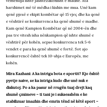
vëmendja ishte jashtëzakonisht e madhe. Ata
harxhimet më të mëdha i kishin me mua. Unë kam
qenë pjesë e ekipit kombëtar që 15 vjeç dhe ka qenë
e vështirë se konkurrenca ka qenë shumë e madhe.
Kam qenë Kampion Kombëtar që në 2004-ën dhe
pas tre vitesh isha nënkampion që ishte shumë e
vështirë për kohën, sepse konkurrenca tek 5-6
vendet e para ka qenë shumë e fortë. Sot ajo
konkurrencë është tek 10-shja e Europës, me
kohën.
Mira Kazhani: A ka intriga bota e sportit? Kjo është
pyetje naive, se ka intriga kudo dhe unë nuk e
diskutoj. Po a ka pasur në rrugën tuaj drejt kaq
shumë çmimeve – ti tani je i suksesshëm e ke
stabilizuar imazhin dhe emrin tënd në këtë sport –