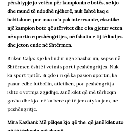
përshtypje jo vetëm për kampionin e botës, se kjo
dhe mund të ndodhë njëherë, nuk është kaq e
habitshme, por mua m`u pak interesante, ekzotike
një kampion bote që stërvitet dhe e ka gjetur veten
në sportin e peshëngritjes, në fshatin e tij të lindjes
dhe jeton ende në Shtërmen.
Briken Calja: Kjo ka lindur nga xhaxhai im, sepse në
Shtërmen është i vetmi sport i peshëngritjes. Nuk
ka sport tjetër. Si çdo i ri që ka pasion sportin, ka
pasur edhe futbollin, atletikën, por peshëngritja
ishte e vetmja zgjidhje. Janë kilet që më tërheqin
goxha dhe kjo më ka bërë që të jem aty ku jam, në
peshëngritje.
Mira Kazhani: Më pëlqeu kjo që the, që janë kilet ato
që të tërheqin më shumë.