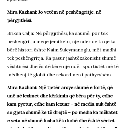
Mira Kazhani: Jo vetëm në peshëngritje, në
përgjithësi.
Briken Calja: Në përgjithësi, ka shumë, por tek
peshëngritja meqë jemi këtu, një ndër që ta që ka
bërë histori është Naim Suleymanoglu, më i madhi
tek peshëngritja. Ka pasur jashtëzakonisht shumë
vështirësi dhe është bërë një ndër sportistët më të
mëdhenj të globit dhe rekordmen i pathyeshëm.
Mira Kazhani: Një tjetër arsye shumë e fortë, që
unë në leximet dhe kërkimin që bëra për ty, edhe
kam pyetur, edhe kam lexuar – në media nuk është
se gjeta shumë ke të drejtë – po media ka mëkatet
e veta në shumë fusha këto kohë dhe është vërtet