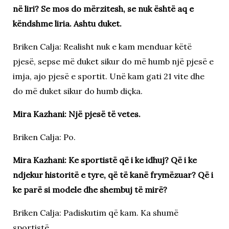
në liri? Se mos do mërzitesh, se nuk është aq e
këndshme liria. Ashtu duket.
Briken Calja: Realisht nuk e kam menduar këtë
pjesë, sepse më duket sikur do më humb një pjesë e
imja, ajo pjesë e sportit. Unë kam gati 21 vite dhe
do më duket sikur do humb diçka.
Mira Kazhani: Një pjesë të vetes.
Briken Calja: Po.
Mira Kazhani: Ke sportistë që i ke idhuj? Që i ke
ndjekur historitë e tyre, që të kanë frymëzuar? Që i
ke parë si modele dhe shembuj të mirë?
Briken Calja: Padiskutim që kam. Ka shumë
sportistë.