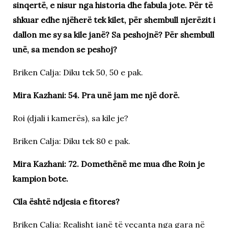
sinqertë, e nisur nga historia dhe fabula jote. Për të
shkuar edhe njëherë tek kilet, për shembull njerëzit i
dallon me sy sa kile janë? Sa peshojnë? Për shembull
unë, sa mendon se peshoj?
Briken Calja: Diku tek 50, 50 e pak.
Mira Kazhani: 54. Pra unë jam me një dorë.
Roi (djali i kamerës), sa kile je?
Briken Calja: Diku tek 80 e pak.
Mira Kazhani: 72. Domethënë me mua dhe Roin je
kampion bote.
Cila është ndjesia e fitores?
Briken Calja: Realisht janë të veçanta nga gara në