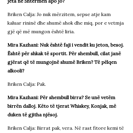
jeta në Shtërmen apo jo?
Briken Calja: Jo nuk mërzitem, sepse atje kam
kaluar rininë dhe shumë shok dhe miq, por e vetmja
gjë që më mungon është liria.
Mira Kazhani: Nuk është faji i vendit ku jeton, besoj.
Është për shkak të sportit. Për shembull, cilat janë
gjërat që të mungojnë shumë Briken? Të pëlqen
alkooli?
Briken Calja: Pak.
Mira Kazhani: Për shembull birra? Se unë vetëm
birrën dalloj. Këto të tjerat Whiskey, Konjak, më
duken të gjitha njësoj.
Briken Calja: Birrat pak, vera. Në rast fitore kemi të