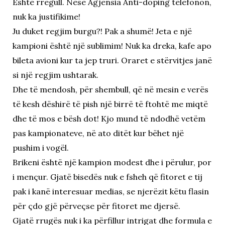
Është rregull. Nëse Agjensia Anti-doping telefonon,
nuk ka justifikime!
Ju duket regjim burgu?! Pak a shumë! Jeta e një
kampioni është një sublimim! Nuk ka dreka, kafe apo
bileta avioni kur ta jep truri. Oraret e stërvitjes janë
si një regjim ushtarak.
Dhe të mendosh, për shembull, që në mesin e verës
të kesh dëshirë të pish një birrë të ftohtë me miqtë
dhe të mos e bësh dot! Kjo mund të ndodhë vetëm
pas kampionateve, në ato ditët kur bëhet një
pushim i vogël.
Brikeni është një kampion modest dhe i përulur, por
i mençur. Gjatë bisedës nuk e fsheh që fitoret e tij
pak i kanë interesuar medias, se njerëzit këtu flasin
për çdo gjë përveçse për fitoret me djersë.
Gjatë rrugës nuk i ka përfillur intrigat dhe formula e