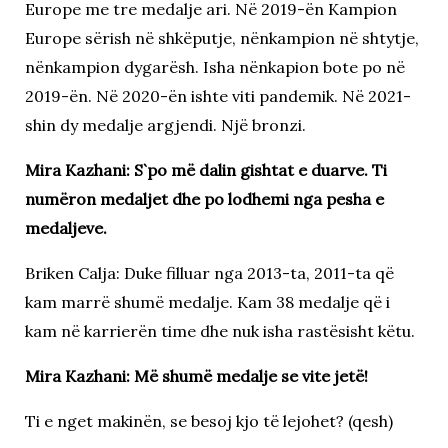
Europe me tre medalje ari. Në 2019-ën Kampion
Europe sërish në shkëputje, nënkampion në shtytje,
nënkampion dygarësh. Isha nënkapion bote po në
2019-ën. Në 2020-ën ishte viti pandemik. Në 2021-
shin dy medalje argjendi. Një bronzi.
Mira Kazhani: S`po më dalin gishtat e duarve. Ti
numëron medaljet dhe po lodhemi nga pesha e
medaljeve.
Briken Calja: Duke filluar nga 2013-ta, 2011-ta që
kam marrë shumë medalje. Kam 38 medalje që i
kam në karrierën time dhe nuk isha rastësisht këtu.
Mira Kazhani: Më shumë medalje se vite jetë!
Ti e nget makinën, se besoj kjo të lejohet? (qesh)