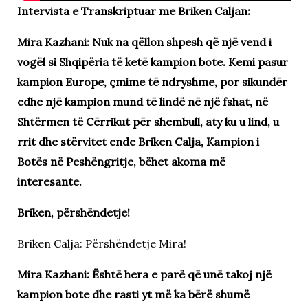
Intervista e Transkriptuar me Briken Caljan:
Mira Kazhani: Nuk na qëllon shpesh që një vend i
vogël si Shqipëria të ketë kampion bote. Kemi pasur
kampion Europe, çmime të ndryshme, por sikundër
edhe një kampion mund të lindë në një fshat, në
Shtërmen të Cërrikut për shembull, aty ku u lind, u
rrit dhe stërvitet ende Briken Calja, Kampion i
Botës në Peshëngritje, bëhet akoma më
interesante.
Briken, përshëndetje!
Briken Calja: Përshëndetje Mira!
Mira Kazhani: Është hera e parë që unë takoj një
kampion bote dhe rasti yt më ka bërë shumë