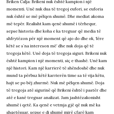
Briken Calja: Brikeni nuk është kampion i një
momenti. Unë nuk dua të tregoj eufori, se euforia
nuk është se më pëlqen shumë. Dhe mediat akoma
më tepër. Realisht kam qenë shumë i tërhequr,
sepse historia dhe koha e ka treguar që media të
shfrytëzon për një moment që ajo do dhe ok, ‘lëre
këtë se s`na intereson më’ dhe nuk doja që të
tregoja këtë. Unë doja të tregoja siguri. Brikeni nuk
është kampion i një momenti, siç e thashë. Unë kam
një histori. Kam një karrierë të shëndoshë dhe nuk
mund ta përbuz këtë karrierën time sa të vija këtu,
hajt se po bëj zhurmë. Nuk më pëlqen shumë. Doja
të tregoja atë sigurinë që Brikeni është i pastër dhe
atë e kanë treguar analizat. Jam jashtëzakonisht
shumë i qetë. Ka qenë e vetmja gjë që nuk më ka
shqetësuar, sepse e di shumë mirë çfarë kam