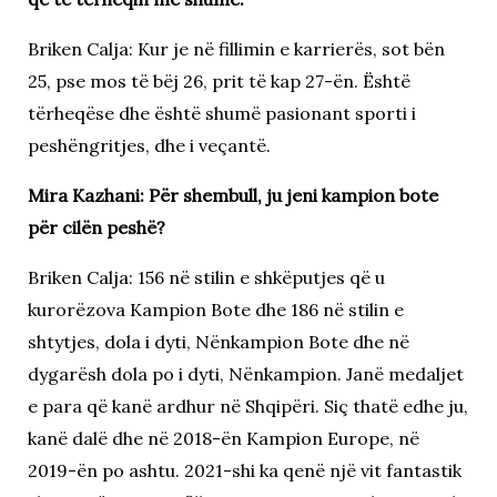
Briken Calja: Kur je në fillimin e karrierës, sot bën
25, pse mos të bëj 26, prit të kap 27-ën. Është
tërheqëse dhe është shumë pasionant sporti i
peshëngritjes, dhe i veçantë.
Mira Kazhani: Për shembull, ju jeni kampion bote
për cilën peshë?
Briken Calja: 156 në stilin e shkëputjes që u
kurorëzova Kampion Bote dhe 186 në stilin e
shtytjes, dola i dyti, Nënkampion Bote dhe në
dygarësh dola po i dyti, Nënkampion. Janë medaljet
e para që kanë ardhur në Shqipëri. Siç thatë edhe ju,
kanë dalë dhe në 2018-ën Kampion Europe, në
2019-ën po ashtu. 2021-shi ka qenë një vit fantastik