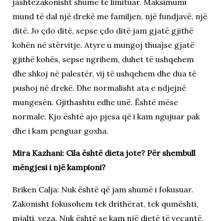
jashtëzakonisht shumë të limituar. Maksimumi
mund të dal një drekë me familjen, një fundjavë, një
ditë. Jo çdo ditë, sepse çdo ditë jam gjatë gjithë
kohën në stërvitje. Atyre u mungoj thuajse gjatë
gjithë kohës, sepse ngrihem, duhet të ushqehem
dhe shkoj në palestër, vij të ushqehem dhe dua të
pushoj në drekë. Dhe normalisht ata e ndjejnë
mungesën. Gjithashtu edhe unë. Është mëse
normale. Kjo është ajo pjesa që i kam ngujuar pak
dhe i kam penguar goxha.
Mira Kazhani: Cila është dieta jote? Për shembull
mëngjesi i një kampioni?
Briken Calja: Nuk është që jam shumë i fokusuar.
Zakonisht fokusohem tek drithërat, tek qumështi,
mjalti, veza. Nuk është se kam një dietë të veçantë.