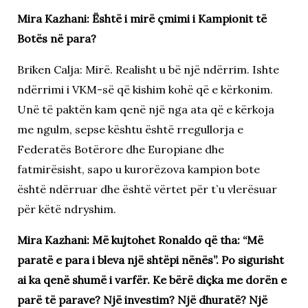
Mira Kazhani: Është i mirë çmimi i Kampionit të
Botës në para?
Briken Calja: Mirë. Realisht u bë një ndërrim. Ishte
ndërrimi i VKM-së që kishim kohë që e kërkonim.
Unë të paktën kam qenë një nga ata që e kërkoja
me ngulm, sepse kështu është rregullorja e
Federatës Botërore dhe Europiane dhe
fatmirësisht, sapo u kurorëzova kampion bote
është ndërruar dhe është vërtet për t`u vlerësuar
për këtë ndryshim.
Mira Kazhani: Më kujtohet Ronaldo që tha: “Më
paratë e para i bleva një shtëpi nënës”. Po sigurisht
ai ka qenë shumë i varfër. Ke bërë diçka me dorën e
parë të parave? Një investim? Një dhuratë? Një