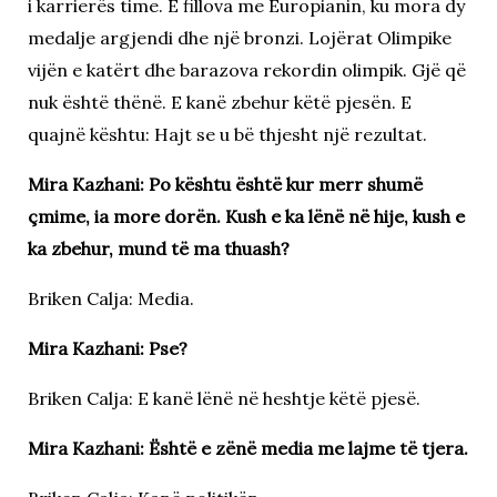
i karrierës time. E fillova me Europianin, ku mora dy
medalje argjendi dhe një bronzi. Lojërat Olimpike
vijën e katërt dhe barazova rekordin olimpik. Gjë që
nuk është thënë. E kanë zbehur këtë pjesën. E
quajnë kështu: Hajt se u bë thjesht një rezultat.
Mira Kazhani: Po kështu është kur merr shumë
çmime, ia more dorën. Kush e ka lënë në hije, kush e
ka zbehur, mund të ma thuash?
Briken Calja: Media.
Mira Kazhani: Pse?
Briken Calja: E kanë lënë në heshtje këtë pjesë.
Mira Kazhani: Është e zënë media me lajme të tjera.