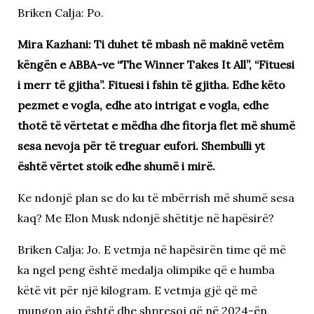
Briken Calja: Po.
Mira Kazhani: Ti duhet të mbash në makinë vetëm
këngën e ABBA-ve “The Winner Takes It All”, “Fituesi
i merr të gjitha”. Fituesi i fshin të gjitha. Edhe këto
pezmet e vogla, edhe ato intrigat e vogla, edhe
thotë të vërtetat e mëdha dhe fitorja flet më shumë
sesa nevoja për të treguar eufori. Shembulli yt
është vërtet stoik edhe shumë i mirë.
Ke ndonjë plan se do ku të mbërrish më shumë sesa
kaq? Me Elon Musk ndonjë shëtitje në hapësirë?
Briken Calja: Jo. E vetmja në hapësirën time që më
ka ngel peng është medalja olimpike që e humba
këtë vit për një kilogram. E vetmja gjë që më
mungon ajo është dhe shpresoj që në 2024-ën,