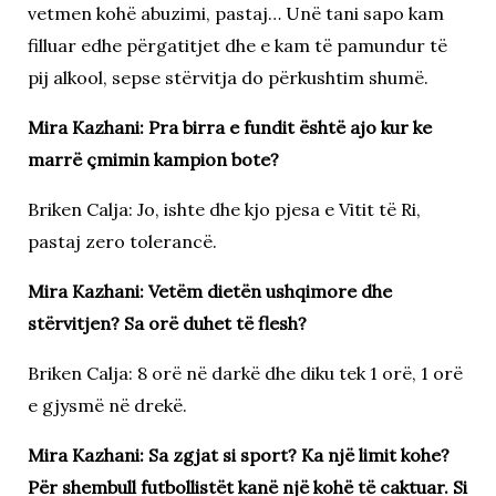
vetmen kohë abuzimi, pastaj… Unë tani sapo kam
filluar edhe përgatitjet dhe e kam të pamundur të
pij alkool, sepse stërvitja do përkushtim shumë.
Mira Kazhani: Pra birra e fundit është ajo kur ke
marrë çmimin kampion bote?
Briken Calja: Jo, ishte dhe kjo pjesa e Vitit të Ri,
pastaj zero tolerancë.
Mira Kazhani: Vetëm dietën ushqimore dhe
stërvitjen? Sa orë duhet të flesh?
Briken Calja: 8 orë në darkë dhe diku tek 1 orë, 1 orë
e gjysmë në drekë.
Mira Kazhani: Sa zgjat si sport? Ka një limit kohe?
Për shembull futbollistët kanë një kohë të caktuar. Si