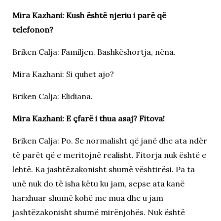
Mira Kazhani: Kush është njeriu i parë që
telefonon?
Briken Calja: Familjen. Bashkëshortja, nëna.
Mira Kazhani: Si quhet ajo?
Briken Calja: Elidiana.
Mira Kazhani: E çfarë i thua asaj? Fitova!
Briken Calja: Po. Se normalisht që janë dhe ata ndër
të parët që e meritojnë realisht. Fitorja nuk është e
lehtë. Ka jashtëzakonisht shumë vështirësi. Pa ta
unë nuk do të isha këtu ku jam, sepse ata kanë
harxhuar shumë kohë me mua dhe u jam
jashtëzakonisht shumë mirënjohës. Nuk është