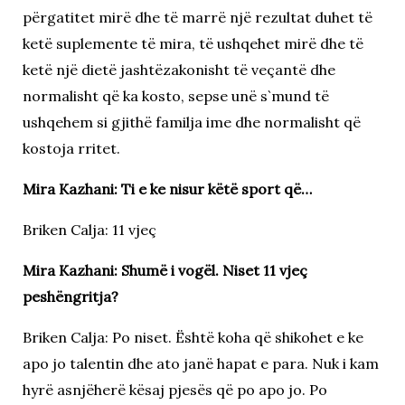
përgatitet mirë dhe të marrë një rezultat duhet të
ketë suplemente të mira, të ushqehet mirë dhe të
ketë një dietë jashtëzakonisht të veçantë dhe
normalisht që ka kosto, sepse unë s`mund të
ushqehem si gjithë familja ime dhe normalisht që
kostoja rritet.
Mira Kazhani: Ti e ke nisur këtë sport që…
Briken Calja: 11 vjeç
Mira Kazhani: Shumë i vogël. Niset 11 vjeç
peshëngritja?
Briken Calja: Po niset. Është koha që shikohet e ke
apo jo talentin dhe ato janë hapat e para. Nuk i kam
hyrë asnjëherë kësaj pjesës që po apo jo. Po