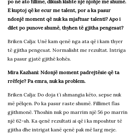
po në ato fillime, dikush kishte një njohje më shumë.
E kuptoj që ke ecur me talent, por a ka pasur
ndonjë moment që nuk ka mjaftuar talenti? Apo i
dilet po punove shumë, thyhen të gjitha pengesat?
Briken Calja: Unë kam qenë nga ata që i kam thyer
të gjitha pengesat. Normalisht me rezultat. Intriga
ka pasur gjatë gjithë kohës.
Mira Kazhani: Ndonjë moment padrejtësie që ta
rrëfeje? Pa emra, nuk ka problem.
Briken Calja: Do doja t`i shmangia këto, sepse nuk
më pëlqen. Po ka pasur raste shumë. Fillimet flas
gjithmonë. Thoshin nuk po marrim një 56 po marrin
një 62-sh. Ka qenë rezultati ai që i ka mposhtur të
gjitha dhe intrigat kanë qenë pak më larg meje.