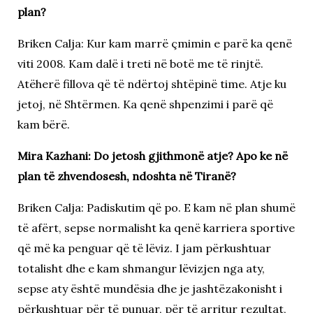
plan?
Briken Calja: Kur kam marrë çmimin e parë ka qenë
viti 2008. Kam dalë i treti në botë me të rinjtë.
Atëherë fillova që të ndërtoj shtëpinë time. Atje ku
jetoj, në Shtërmen. Ka qenë shpenzimi i parë që
kam bërë.
Mira Kazhani: Do jetosh gjithmonë atje? Apo ke në
plan të zhvendosesh, ndoshta në Tiranë?
Briken Calja: Padiskutim që po. E kam në plan shumë
të afërt, sepse normalisht ka qenë karriera sportive
që më ka penguar që të lëviz. I jam përkushtuar
totalisht dhe e kam shmangur lëvizjen nga aty,
sepse aty është mundësia dhe je jashtëzakonisht i
përkushtuar për të punuar, për të arritur rezultat,