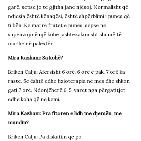
garë, sepse jo të gjitha janë njësoj. Normalisht që
ndjesia është kënaqësi, është shpërblimi i punës që
ti bën. Ke marrë frutet e punës, sepse ne
shpenzojmë një kohë jashtëzakonisht shumë të
madhe në palestër.
Mira Kazhani: Sa kohë?
Briken Calja: Afërsisht 6 orë, 6 orë e pak, 7 orë ka
raste. Se është edhe fizioterapia në mes dhe shkon
gati 7 orë. Ndonjëherë 6, 5, varet nga përgatitjet
edhe koha që ne kemi.
Mira Kazhani: Pra fitoren e lidh me djersën, me
mundin?
Briken Calja: Pa diskutim që po.