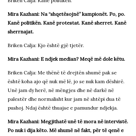
Briken Calja: Kanë politikën.
Mira Kazhani: Na “shqetësojnë” kampionët. Po, po.
Kanë politikën. Kanë protestat. Kanë sherret. Kanë
sherrnajat.
Briken Calja: Kjo është gjë tjetër.
Mira Kazhani: E ndjek median? Meqë më dole këtu.
Briken Calja: Me thënë të drejtën shumë pak se
është koha ajo që nuk më lë, jo se nuk kam dëshirë.
Unë jam dy herë, në mëngjes dhe në darkë në
palestër dhe normalisht kur jam në shtëpi dua të
pushoj. Ndaj është thuajse e pamundur ndjekja.
Mira Kazhani: Megjithatë unë të mora në intervistë.
Po nuk i dija këto. Më shumë në fakt, për të qenë e