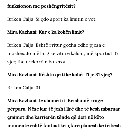
funksionon me peshëngritësit?
Briken Calja: Si çdo sport ka limitin e vet.
Mira Kazhani: Kur e ka kohën limit?
Briken Calja: Është rritur goxha edhe pjesa e
moshës. Jo më larg se vitin e kaluar, një sportist 37
vjeç theu rekordin botëror.
Mira Kazhani: Kështu që ti ke kohë. Ti je 31 vjeç?
Briken Calja: 31.
Mira Kazhani: Je shumë i ri. Ke shumë rrugë
përpara. Nëse kur të jesh i lirë dhe të kesh mbaruar
çmimet dhe karrierën tënde që deri në këto
momente është fantastike, çfarë planesh ke të bësh