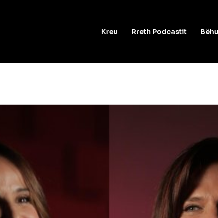
Kreu
Rreth Podcastit
Bëhu