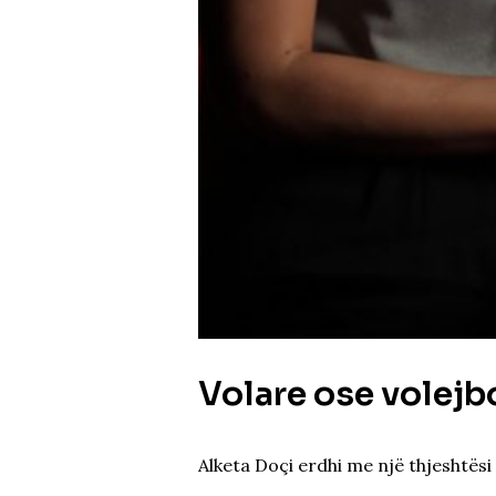
Volare ose volejb
Alketa Doçi erdhi me një thjeshtësi