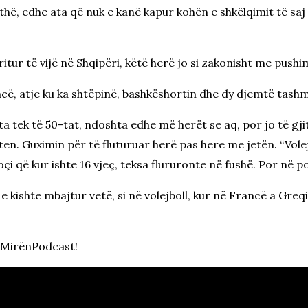
hë, edhe ata që nuk e kanë kapur kohën e shkëlqimit të saj si
itur të vijë në Shqipëri, këtë herë jo si zakonisht me push
cë, atje ku ka shtëpinë, bashkëshortin dhe dy djemtë tashmë 
a tek të 50-tat, ndoshta edhe më herët se aq, por jo të gji
en. Guximin për të fluturuar herë pas here me jetën. “Volej”
oçi që kur ishte 16 vjeç, teksa flururonte në fushë. Por në 
ishte mbajtur vetë, si në volejboll, kur në Francë a Greqi k
MeMirënPodcast!