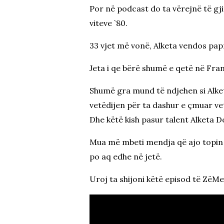
Por në podcast do ta vërejnë të gjit
viteve `80.
33 vjet më vonë, Alketa vendos papr
Jeta i qe bërë shumë e qetë në Fran
Shumë gra mund të ndjehen si Alket
vetëdijen për ta dashur e çmuar vet
Dhe këtë kish pasur talent Alketa D
Mua më mbeti mendja që ajo topin e k
po aq edhe në jetë.
Uroj ta shijoni këtë episod të Zë