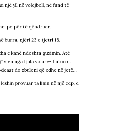
 një yll në volejboll, në fund të
ime, po për të qëndruar.
burra, njëri 23 e tjetri 18.
tha e kanë ndoshta guximin. Atë
 vjen nga fjala volare- fluturoj.
podcast do zbuloni që edhe në jetë…
ishin provuar ta linin në një cep, e