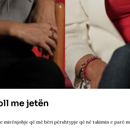
oll me jetën
 e mirënjohje që më bëri përshtypje që në takimin e parë me