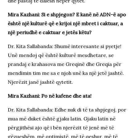
dhe pastaj të dalësh nëpër qytet.
Mira Kazhani: Si e shpjegon? E kanë në ADN-ë apo
është një kulturë që e krijoi një mbret i caktuar, a
një periudhë e caktuar e jetës këtu?
Dr. Kita Sallabanda: Shumë interesante si pyetje!
Unë mendoj që është kulturë mesdhetare, se
prandaj e krahasova me Greqinë dhe Greqia për
mendimin tim me sa e njoh unë ka një jetë jashtë.
Njerëzit janë jashtë qytetit.
Mira Kazhani: Po në kafene dhe ata!
Dr. Kita Sallabanda: Edhe nuk di të ta shpjegoj, por
mua më duket është gjaku latin. Gjaku latin në
përgjithësi ajo që i bën njerëzit të jenë më të
gëzueshëm, më optimistë, më të qeshur, më të