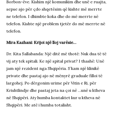
Borbon-ëve. Kishim një komunikim dhe unë e ruajta,
sepse ajo për çdo shqetësim që kishte më merrte
ne telefon. I dhimbte koka dhe do më merrte në
telefon. Kishte një problem tjetër do më merrte në
telefon.
Mira Kazhani: Krijoi një lloj varësie…
Dr. Kita Sallabanda: Një ditë më thotë: Nuk dua të të
vij aty tek spitali. Ke një spital privat? I thashë: Unë
jam një rezident nga Shqipëria. S`kam një klinikë
private dhe pastaj ajo në mënyrë graduale filloi të
largohej. Po dërgonim urime për Vitin e Ri, për
Krishtlindje dhe pastaj jeta na çoi në …unë u ktheva
në Shqipëri. Aty humba kontaktet kur u ktheva në
Shqipëri. Me atë i humba totalisht.