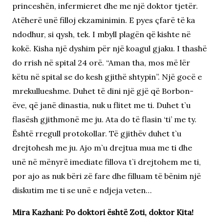
princeshën, infermieret dhe me një doktor tjetër.
Atëherë unë filloj ekzaminimin. E pyes çfarë të ka
ndodhur, si qysh, tek. I mbyll plagën që kishte në
kokë. Kisha një dyshim për një koagul gjaku. I thashë
do rrish në spital 24 orë. “Aman tha, mos më lër
këtu në spital se do kesh gjithë shtypin”. Një gocë e
mrekullueshme. Duhet të dini një gjë që Borbon-
ëve, që janë dinastia, nuk u flitet me ti. Duhet t`u
flasësh gjithmonë me ju. Ata do të flasin ‘ti’ me ty.
Është rregull protokollar. Të gjithëv duhet t`u
drejtohesh me ju. Ajo m`u drejtua mua me ti dhe
unë në mënyrë imediate fillova t`i drejtohem me ti,
por ajo as nuk bëri zë fare dhe filluam të bënim një
diskutim me ti se unë e ndjeja veten…
Mira Kazhani: Po doktori është Zoti, doktor Kita!