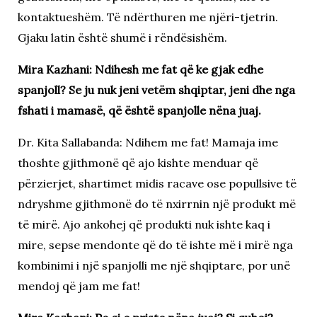
kontaktueshëm. Të ndërthuren me njëri-tjetrin.
Gjaku latin është shumë i rëndësishëm.
Mira Kazhani: Ndihesh me fat që ke gjak edhe
spanjoll? Se ju nuk jeni vetëm shqiptar, jeni dhe nga
fshati i mamasë, që është spanjolle nëna juaj.
Dr. Kita Sallabanda: Ndihem me fat! Mamaja ime
thoshte gjithmonë që ajo kishte menduar që
përzierjet, shartimet midis racave ose popullsive të
ndryshme gjithmonë do të nxirrnin një produkt më
të mirë. Ajo ankohej që produkti nuk ishte kaq i
mire, sepse mendonte që do të ishte më i mirë nga
kombinimi i një spanjolli me një shqiptare, por unë
mendoj që jam me fat!