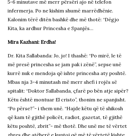
5-6 minutave më merr përsëri ajo në telefon
infermerja. Po ne kishim shumë marrëdhënie.
Kalonim tërë ditën bashkë dhe më thotë: “Dëgjo
Kita, ka ardhur Princesha e Spanjës…
Mira Kazhani: Erdha!
Dr. Kita Sallabanda: Jo, jo! I thashë: “Po mirë, le të
më presë princesha se jam pak i zënë”, sepse unë
kurrë nuk e mendoja që ishte princesha aty poshtë.
Mbas nja 3-4 minutash më merr shefi i rojës së
spitalit: “Doktor Sallabanda, çfarë po bën atje sipër?
Këtu është montuar El cristo”, thonim ne spanjisht.
“Po përse?”- i them unë. “Hajde këtu që të shikosh
që kam të gjithë policët, radiot, gazetat, të gjithë
këtu poshtë, zbrit”- më thotë. Dhe unë me të vërtet
zbres dhe atëherë e kuptoj që më të vërtetë kishte