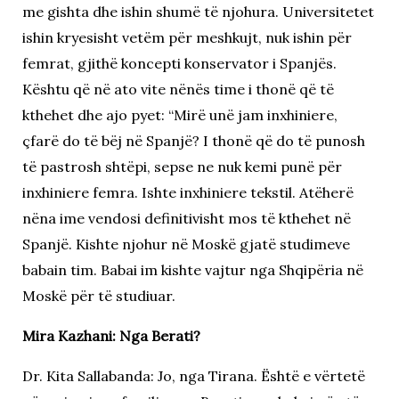
me gishta dhe ishin shumë të njohura. Universitetet
ishin kryesisht vetëm për meshkujt, nuk ishin për
femrat, gjithë koncepti konservator i Spanjës.
Kështu që në ato vite nënës time i thonë që të
kthehet dhe ajo pyet: “Mirë unë jam inxhiniere,
çfarë do të bëj në Spanjë? I thonë që do të punosh
të pastrosh shtëpi, sepse ne nuk kemi punë për
inxhiniere femra. Ishte inxhiniere tekstil. Atëherë
nëna ime vendosi definitivisht mos të kthehet në
Spanjë. Kishte njohur në Moskë gjatë studimeve
babain tim. Babai im kishte vajtur nga Shqipëria në
Moskë për të studiuar.
Mira Kazhani: Nga Berati?
Dr. Kita Sallabanda: Jo, nga Tirana. Është e vërtetë