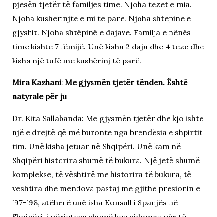
pjesën tjetër të familjes time. Njoha tezet e mia.
Njoha kushërinjtë e mi të parë. Njoha shtëpinë e
gjyshit. Njoha shtëpinë e dajave. Familja e nënës
time kishte 7 fëmijë. Unë kisha 2 daja dhe 4 teze dhe
kisha një tufë me kushërinj të parë.
Mira Kazhani: Me gjysmën tjetër tënden. Është
natyrale për ju
Dr. Kita Sallabanda: Me gjysmën tjetër dhe kjo ishte
një e drejtë që më buronte nga brendësia e shpirtit
tim. Unë kisha jetuar në Shqipëri. Unë kam në
Shqipëri historira shumë të bukura. Një jetë shumë
komplekse, të vështirë me historira të bukura, të
vështira dhe mendova pastaj me gjithë presionin e
`97-`98, atëherë unë isha Konsull i Spanjës në
Shqipëri, i përjetova shumë keq sidomos për të