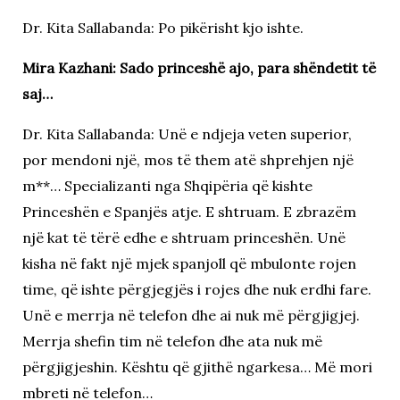
Dr. Kita Sallabanda: Po pikërisht kjo ishte.
Mira Kazhani: Sado princeshë ajo, para shëndetit të
saj…
Dr. Kita Sallabanda: Unë e ndjeja veten superior,
por mendoni një, mos të them atë shprehjen një
m**… Specializanti nga Shqipëria që kishte
Princeshën e Spanjës atje. E shtruam. E zbrazëm
një kat të tërë edhe e shtruam princeshën. Unë
kisha në fakt një mjek spanjoll që mbulonte rojen
time, që ishte përgjegjës i rojes dhe nuk erdhi fare.
Unë e merrja në telefon dhe ai nuk më përgjigjej.
Merrja shefin tim në telefon dhe ata nuk më
përgjigjeshin. Kështu që gjithë ngarkesa… Më mori
mbreti në telefon…