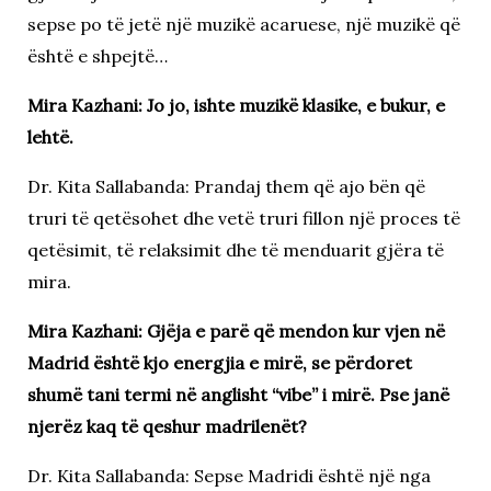
sepse po të jetë një muzikë acaruese, një muzikë që
është e shpejtë…
Mira Kazhani: Jo jo, ishte muzikë klasike, e bukur, e
lehtë.
Dr. Kita Sallabanda: Prandaj them që ajo bën që
truri të qetësohet dhe vetë truri fillon një proces të
qetësimit, të relaksimit dhe të menduarit gjëra të
mira.
Mira Kazhani: Gjëja e parë që mendon kur vjen në
Madrid është kjo energjia e mirë, se përdoret
shumë tani termi në anglisht “vibe” i mirë. Pse janë
njerëz kaq të qeshur madrilenët?
Dr. Kita Sallabanda: Sepse Madridi është një nga