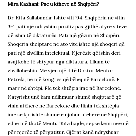
Mira Kazhani: Pse u ktheve në Shqipëri?
Dr. Kita Sallabanda: Ishte viti `94. Shqipëria në vitin
`94 pati një ndryshim pozitiv pas gjithë atyre viteve
që ishin të diktaturës. Pati një gëzim në Shqipëri.
Shoqëria shqiptare në ato vite ishte një shoqëri që
pati një zhvillim intelektual. Njerëzit që ishin deri
asaj kohe të shtypur nga diktatura, filluan të
zhvilloheshin. Më vjen një ditë Doktor Mentor
Petrela, në një kongres që bëhej në Barcelonë. E
marr në shtëpi. Fle tek shtëpia ime në Barcelonë.
Natyrisht unë kam ndihmuar shumë shqiptarë që
vinin atëherë në Barcelonë dhe flinin tek shtëpia
ime se kjo ishte shumë e njohur atëherë në Shqipëri,
edhe më thotë Menti: “Kita hajde, sepse kemi nevojë
për njerëz të përgatitur. Gjërat kanë ndryshuar.