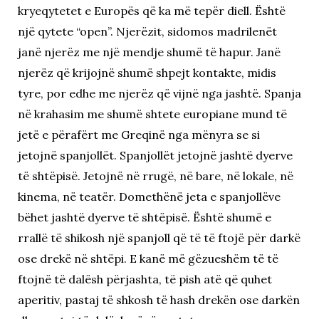
kryeqytetet e Europës që ka më tepër diell. Është
një qytete “open”. Njerëzit, sidomos madrilenët
janë njerëz me një mendje shumë të hapur. Janë
njerëz që krijojnë shumë shpejt kontakte, midis
tyre, por edhe me njerëz që vijnë nga jashtë. Spanja
në krahasim me shumë shtete europiane mund të
jetë e përafërt me Greqinë nga mënyra se si
jetojnë spanjollët. Spanjollët jetojnë jashtë dyerve
të shtëpisë. Jetojnë në rrugë, në bare, në lokale, në
kinema, në teatër. Domethënë jeta e spanjollëve
bëhet jashtë dyerve të shtëpisë. Është shumë e
rrallë të shikosh një spanjoll që të të ftojë për darkë
ose drekë në shtëpi. E kanë më gëzueshëm të të
ftojnë të dalësh përjashta, të pish atë që quhet
aperitiv, pastaj të shkosh të hash drekën ose darkën