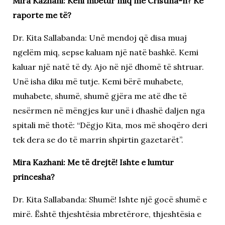
Mira Kazhani: Keni mbetur miq me Cristina-n? Ke
raporte me të?
Dr. Kita Sallabanda: Unë mendoj që disa muaj
ngelëm miq, sepse kaluam një natë bashkë. Kemi
kaluar një natë të dy. Ajo në një dhomë të shtruar.
Unë isha diku më tutje. Kemi bërë muhabete,
muhabete, shumë, shumë gjëra me atë dhe të
nesërmen në mëngjes kur unë i dhashë daljen nga
spitali më thotë: “Dëgjo Kita, mos më shoqëro deri
tek dera se do të marrin shpirtin gazetarët”.
Mira Kazhani: Me të drejtë! Ishte e lumtur
princesha?
Dr. Kita Sallabanda: Shumë! Ishte një gocë shumë e
mirë. Është thjeshtësia mbretërore, thjeshtësia e