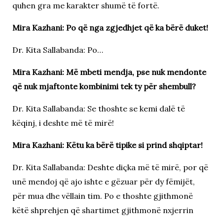
quhen gra me karakter shumë të fortë.
Mira Kazhani: Po që nga zgjedhjet që ka bërë duket!
Dr. Kita Sallabanda: Po…
Mira Kazhani: Më mbeti mendja, pse nuk mendonte
që nuk mjaftonte kombinimi tek ty për shembull?
Dr. Kita Sallabanda: Se thoshte se kemi dalë të
këqinj, i deshte më të mirë!
Mira Kazhani: Këtu ka bërë tipike si prind shqiptar!
Dr. Kita Sallabanda: Deshte diçka më të mirë, por që
unë mendoj që ajo ishte e gëzuar për dy fëmijët,
për mua dhe vëllain tim. Po e thoshte gjithmonë
këtë shprehjen që shartimet gjithmonë nxjerrin