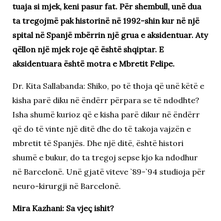
tuaja si mjek, keni pasur fat. Për shembull, unë dua
ta tregojmë pak historinë në 1992-shin kur në një
spital në Spanjë mbërrin një grua e aksidentuar. Aty
qëllon një mjek roje që është shqiptar. E
aksidentuara është motra e Mbretit Felipe.
Dr. Kita Sallabanda: Shiko, po të thoja që unë këtë e
kisha parë diku në ëndërr përpara se të ndodhte?
Isha shumë kurioz që e kisha parë dikur në ëndërr
që do të vinte një ditë dhe do të takoja vajzën e
mbretit të Spanjës. Dhe një ditë, është histori
shumë e bukur, do ta tregoj sepse kjo ka ndodhur
në Barcelonë. Unë gjatë viteve `89-`94 studioja për
neuro-kirurgji në Barcelonë.
Mira Kazhani: Sa vjeç ishit?