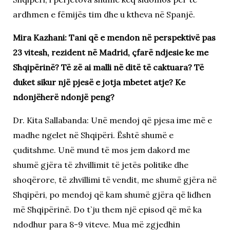
ardhmen e fëmijës tim dhe u ktheva në Spanjë.
Mira Kazhani: Tani që e mendon në perspektivë pas
23 vitesh, rezident në Madrid, çfarë ndjesie ke me
Shqipërinë? Të zë ai malli në ditë të caktuara? Të
duket sikur një pjesë e jotja mbetet atje? Ke
ndonjëherë ndonjë peng?
Dr. Kita Sallabanda: Unë mendoj që pjesa ime më e
madhe ngelet në Shqipëri. Është shumë e
çuditshme. Unë mund të mos jem dakord me
shumë gjëra të zhvillimit të jetës politike dhe
shoqërore, të zhvillimi të vendit, me shumë gjëra në
Shqipëri, po mendoj që kam shumë gjëra që lidhen
më Shqipërinë. Do t`ju them një episod që më ka
ndodhur para 8-9 viteve. Mua më zgjedhin