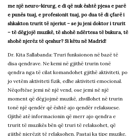
me një neuro-kirurg, e di që nuk është pjesa e parë
e punës tuaj, e profesionit tuaj, po dua të di çfarë i
shkakton trurit të njeriut – se ju jeni doktor i trurit
– të dëgjojë muzikë, të shohë ndërtesa të bukura, të
shohë njerëz të qeshur? Si këtu në Madrid!
Dr. Kita Sallabanda: Truri funksionon në bazë të
disa qendrave. Ne kemi në gjithë trurin tonë
qendra nga të cilat komandohet gjithë aktiviteti, po
jo vetëm aktiviteti fizik, edhe aktiviteti emocional.
Nëqoftëse jemi në një vend, ose jemi në një
moment që dëgjojmë muzikë, zhvillohet në trurin
tonë një qendër që është ajo qendër relaksuese.
Gjithë atë informacionin që merr ajo qendra e
trurit të muzikës bën që truri të relaksohet, që
gjithë njerëzit të relaksohen. Pastaj ka tipe muzike,