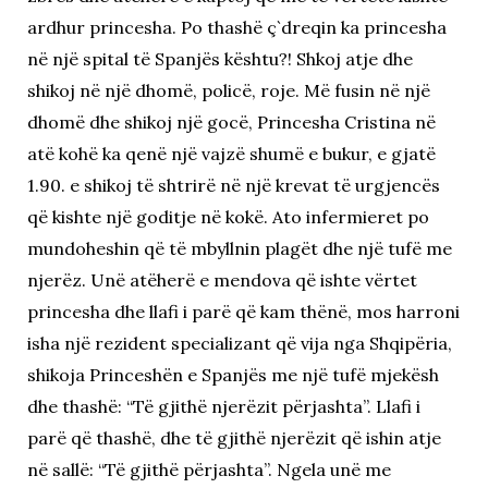
ardhur princesha. Po thashë ç`dreqin ka princesha
në një spital të Spanjës kështu?! Shkoj atje dhe
shikoj në një dhomë, policë, roje. Më fusin në një
dhomë dhe shikoj një gocë, Princesha Cristina në
atë kohë ka qenë një vajzë shumë e bukur, e gjatë
1.90. e shikoj të shtrirë në një krevat të urgjencës
që kishte një goditje në kokë. Ato infermieret po
mundoheshin që të mbyllnin plagët dhe një tufë me
njerëz. Unë atëherë e mendova që ishte vërtet
princesha dhe llafi i parë që kam thënë, mos harroni
isha një rezident specializant që vija nga Shqipëria,
shikoja Princeshën e Spanjës me një tufë mjekësh
dhe thashë: “Të gjithë njerëzit përjashta”. Llafi i
parë që thashë, dhe të gjithë njerëzit që ishin atje
në sallë: “Të gjithë përjashta”. Ngela unë me