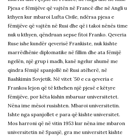
Pjesa e fëmijëve që vajtën në Francë dhe në Angli u
kthyen kur mbaroi Lufta Civile, ndërsa pjesa e
fëmijëve që vajtën në Rusi dhe që i takoi nënës time
nuk u kthyen, qëndruan sepse fitoi Franko. Qeveria
Ruse ishe kundër qeverisë Frankiste, nuk kishte
marrëdhënie diplomatike në fillim dhe ata fëmijë
ngelën, një grup i madh, kanë ngelur shumë me
qindra fëmijë spanjollë në Rusi atëherë, në
Bashkimin Sovjetik. Në vitet `50 e ca qeveria e
Frankos lejon që të kthehen një pjesë e këtyre
fëmijëve, por këta kishin mbaruar universitetet.
Nëna ime mësoi rusishten. Mbaroi universitetin.
Ishte nga spanjollet e para që kishte universitet.
Mos harroni që në vitin 1953 kur nëna ime mbaron
universitetin në Spanjë, gra me universitet kishte