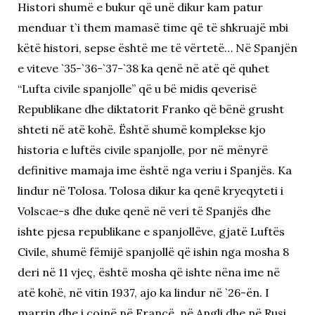
Histori shumë e bukur që unë dikur kam patur
menduar t`i them mamasë time që të shkruajë mbi
këtë histori, sepse është me të vërtetë… Në Spanjën
e viteve `35-`36-`37-`38 ka qenë në atë që quhet
“Lufta civile spanjolle” që u bë midis qeverisë
Republikane dhe diktatorit Franko që bënë grusht
shteti në atë kohë. Është shumë komplekse kjo
historia e luftës civile spanjolle, por në mënyrë
definitive mamaja ime është nga veriu i Spanjës. Ka
lindur në Tolosa. Tolosa dikur ka qenë kryeqyteti i
Volscae-s dhe duke qenë në veri të Spanjës dhe
ishte pjesa republikane e spanjollëve, gjatë Luftës
Civile, shumë fëmijë spanjollë që ishin nga mosha 8
deri në 11 vjeç, është mosha që ishte nëna ime në
atë kohë, në vitin 1937, ajo ka lindur në `26-ën. I
marrin dhe i çojnë në Francë, në Angli dhe në Rusi.