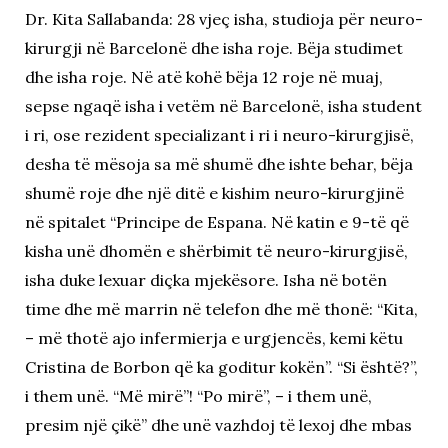
Dr. Kita Sallabanda: 28 vjeç isha, studioja për neuro-
kirurgji në Barcelonë dhe isha roje. Bëja studimet
dhe isha roje. Në atë kohë bëja 12 roje në muaj,
sepse ngaqë isha i vetëm në Barcelonë, isha student
i ri, ose rezident specializant i ri i neuro-kirurgjisë,
desha të mësoja sa më shumë dhe ishte behar, bëja
shumë roje dhe një ditë e kishim neuro-kirurgjinë
në spitalet “Principe de Espana. Në katin e 9-të që
kisha unë dhomën e shërbimit të neuro-kirurgjisë,
isha duke lexuar diçka mjekësore. Isha në botën
time dhe më marrin në telefon dhe më thonë: “Kita,
– më thotë ajo infermierja e urgjencës, kemi këtu
Cristina de Borbon që ka goditur kokën”. “Si është?”,
i them unë. “Më mirë”! “Po mirë”, – i them unë,
presim një çikë” dhe unë vazhdoj të lexoj dhe mbas