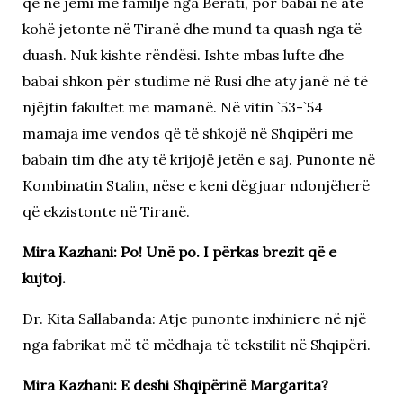
që ne jemi me familje nga Berati, por babai në atë
kohë jetonte në Tiranë dhe mund ta quash nga të
duash. Nuk kishte rëndësi. Ishte mbas lufte dhe
babai shkon për studime në Rusi dhe aty janë në të
njëjtin fakultet me mamanë. Në vitin `53-`54
mamaja ime vendos që të shkojë në Shqipëri me
babain tim dhe aty të krijojë jetën e saj. Punonte në
Kombinatin Stalin, nëse e keni dëgjuar ndonjëherë
që ekzistonte në Tiranë.
Mira Kazhani: Po! Unë po. I përkas brezit që e
kujtoj.
Dr. Kita Sallabanda: Atje punonte inxhiniere në një
nga fabrikat më të mëdhaja të tekstilit në Shqipëri.
Mira Kazhani: E deshi Shqipërinë Margarita?