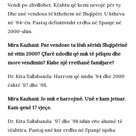
Vendi po zhvillohet. Kështu që kemi nevojë për ty.
Dhe unë vendosa të kthehem në Shqipëri. U ktheva
në `94-ën. Pastaj definitivisht erdha në Spanjë në
2000-shin.
Mira Kazhani: Pse vendose ta lësh sërish Shqipërinë
në vitin 2000? Çfarë ndodhi që nuk të pëlqeu dhe
more vendimin? Kishe një rrethanë familjare?
Dr. Kita Sallabanda: Harroni që midis `94 dhe 2000
është `97 dhe `98.
Mira Kazhani: Jo nuk e harrojmë. Unë e kam jetuar.
Kam qenë 17 vjeçe.
Dr. Kita Sallabanda: `97 dhe `98 ishin vite shumë të
vështira. Pastaj unë kur erdha në Spanjë njoha