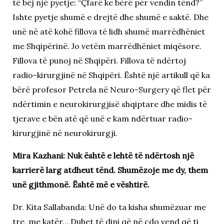
të bëj një pyetje: “Çfarë ke bërë për vendin tënd?”
Ishte pyetje shumë e drejtë dhe shumë e saktë. Dhe
unë në atë kohë fillova të lidh shumë marrëdhëniet
me Shqipërinë. Jo vetëm marrëdhëniet miqësore.
Fillova të punoj në Shqipëri. Fillova të ndërtoj
radio-kirurgjinë në Shqipëri. Është një artikull që ka
bërë profesor Petrela në Neuro-Surgery që flet për
ndërtimin e neurokirurgjisë shqiptare dhe midis të
tjerave e bën atë që unë e kam ndërtuar radio-
kirurgjinë në neurokirurgji.
Mira Kazhani: Nuk është e lehtë të ndërtosh një
karrierë larg atdheut tënd. Shumëzoje me dy, them
unë gjithmonë. Është më e vështirë.
Dr. Kita Sallabanda: Unë do ta kisha shumëzuar me
tre, me katër… Duhet të dini që në çdo vend që ti