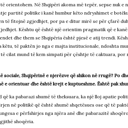
 të orientohem. Në Shqipëri akoma më tepër, sepse nuk e nd
atje partitë politike i kanë humbur këto ndryshimet e botëk
 të fitojnë zgjedhjet, por pa e ditur mirë se për çfarë duh
gjedhjet. Kështu që është një orientim pragmatik që e kanë 
endet dhe them se Shqipëria është pjesë e atij trendi. Kësht
këtu, të paktën jo nga e majta institucionale, ndoshta mu
 të cilat mund të kem simpati për çështje të caktuara, por n
ë sociale, Shqipërinë e njerëzve që shikon në rrugë? Po dh
ë e orientuar dhe është krejt e kuptueshme. Është pak xhun
 që ka pabarazi shumë të theksuara, ka një lloj apatie polit
irjen në politikë që është shumë shqetësues ose që të pak
ngesa e përfshirjes nga njëra anë dhe pabarazitë shoqëror
 gjithë shoqëria.