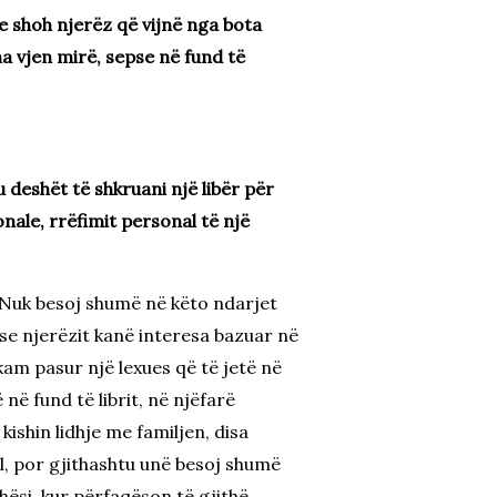
e shoh njerëz që vijnë nga bota
a vjen mirë, sepse në fund të
u deshët të shkruani një libër për
nale, rrëfimit personal të një
. Nuk besoj shumë në këto ndarjet
 se njerëzit kanë interesa bazuar në
kam pasur një lexues që të jetë në
 në fund të librit, në njëfarë
ishin lidhje me familjen, disa
ual, por gjithashtu unë besoj shumë
hësi, kur përfaqëson të gjithë.