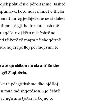
jek politikën e përditshme. Jashtë
uptimeve, këto ndryshimet e thella
en fituar zgjedhjet dhe se si duhet
them, të gjitha forcat, kush më
u që kur vij këtu nuk është se
nd të ketë të majta në shoqërinë
uk ndjej një lloj përfaqësimi të
e atë që shikon në ekran? Se the
gël Shqipëria.
ike të përgjithshme dhe një lloj
tën mua më shqetëson. Kjo është
e nga ana tjetër, e bëjnë të