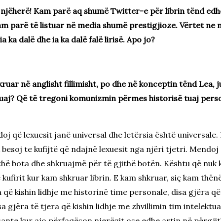
 njëherë! Kam parë aq shumë Twitter-e për librin tënd edh
m parë të listuar në media shumë prestigjioze. Vërtet ne n
a ka dalë dhe ia ka dalë falë lirisë. Apo jo?
kruar në anglisht fillimisht, po dhe në konceptin tënd Lea, j
 juaj? Që të tregoni komunizmin përmes historisë tuaj perso
j që lexuesit janë universal dhe letërsia është universale
esoj te kufijtë që ndajnë lexuesit nga njëri tjetri. Mendoj
thë bota dhe shkruajmë për të gjithë botën. Kështu që nuk 
 kufirit kur kam shkruar librin. E kam shkruar, siç kam thënë
ë kishin lidhje me historinë time personale, disa gjëra që k
sa gjëra të tjera që kishin lidhje me zhvillimin tim intelekt
sante kur ajo përfaqëson njerëzit ose edhe artin në përgjit