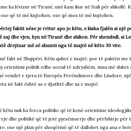
 ime ka lëvizur në Tiranë, unë kam ikur në Itali për shkoll
n, ose që të më kujtohen, ose që mos të më kujtohen.
tej faktit nëse je rritur apo jo këtu, e kisha fjalën si një 
ë saj dhe vjen, hyn në Tiranë dhe shikon. Për shembull, si Le
shtë drejtuar më së shumti nga të majtë në këto 30 vite.
në fakt në Shqipëri. Këtu quhet e majtë, por të paktën me 
j orientimi politik edhe social të ndryshëm, mua më duket 
në vendet e tjera të Europës Perëndimore dhe Lindore, një 
hta në fakt është as e djathtë dhe as e majtë.
këtu nuk ka forca politike që të kenë orientime ideologjike,
je dhe politikë që të jetë pjesëmarrje dhe përfshirje për 
ore, ose një plan për shoqërinë që të dallohet nga ana e b