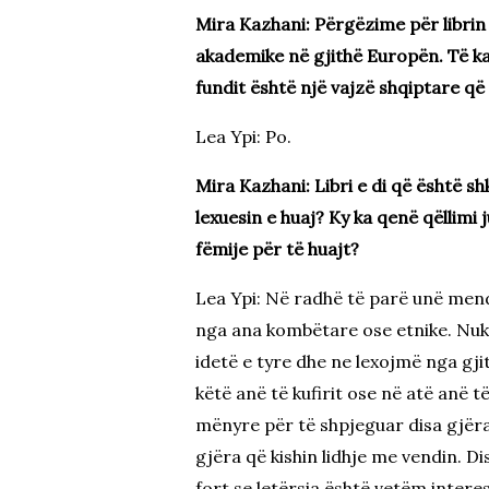
Mira Kazhani: Përgëzime për librin
akademike në gjithë Europën. Të ka
fundit është një vajzë shqiptare që i
Lea Ypi: Po.
Mira Kazhani: Libri e di që është sh
lexuesin e huaj? Ky ka qenë qëllimi
fëmije për të huajt?
Lea Ypi: Në radhë të parë unë mendo
nga ana kombëtare ose etnike. Nuk b
idetë e tyre dhe ne lexojmë nga gji
këtë anë të kufirit ose në atë anë të
mënyre për të shpjeguar disa gjëra q
gjëra që kishin lidhje me vendin. Di
fort se letërsia është vetëm intere