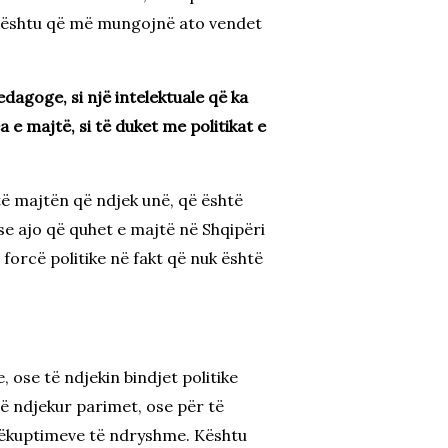
ë. Kështu që më mungojnë ato vendet
pedagoge, si një intelektuale që ka
a e majtë, si të duket me politikat e
të majtën që ndjek unë, që është
se ajo që quhet e majtë në Shqipëri
forcë politike në fakt që nuk është
 ose të ndjekin bindjet politike
të ndjekur parimet, ose për të
otëkuptimeve të ndryshme. Kështu