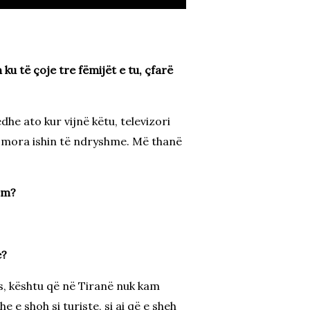
u të çoje tre fëmijët e tu, çfarë
he ato kur vijnë këtu, televizori
ë mora ishin të ndryshme. Më thanë
ëm?
e?
s, kështu që në Tiranë nuk kam
 e shoh si turiste, si ai që e sheh