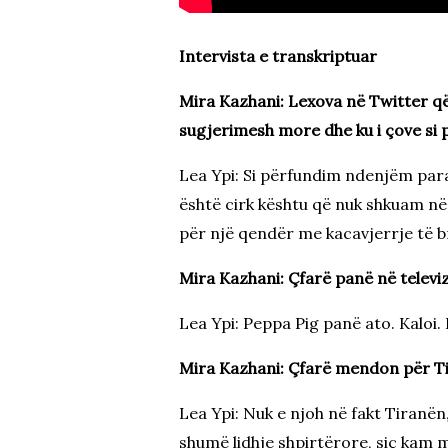
Intervista e transkriptuar
Mira Kazhani: Lexova në Twitter që 
sugjerimesh more dhe ku i çove si
Lea Ypi: Si përfundim ndenjëm para 
është cirk kështu që nuk shkuam në
për një qendër me kacavjerrje të b
Mira Kazhani: Çfarë panë në televi
Lea Ypi: Peppa Pig panë ato. Kaloi.
Mira Kazhani: Çfarë mendon për Tira
Lea Ypi: Nuk e njoh në fakt Tiranë
shumë lidhje shpirtërore, siç kam me