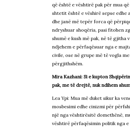
që është e vështirë pak për mua që
shtetit është e vëshirë sepse edhe 
dhe janë më tepër forca që përpiqen
ndryshuar shoqëria, pasi fitohen z
shumë e kush më pak, në të gjitha v
ndjehem e përfaqësuar nga e majta 
civile, ose në grupe më të vogla me
përgjithshëm.
Mira Kazhani: Si e kupton Shqipërin
pak, me të drejtë, nuk ndihem shum
Lea Ypi: Mua më duket sikur ka vend
mosbesimi edhe cinizmi për përfsh
një nga vështirësitë domethënë, mu
vështirë përfaqësimin politik nga e