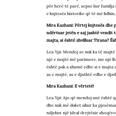
për herë të parë, sepse kur familja
e kujtesës historike që të më lidhi
Mira Kazhani: Përtej kujtesës dhe për
ndërtuar jetën e saj jashtë vendit t
majta, si është zhvilluar Tirana? Ë
Lea Ypi: Mendoj se nuk ka të majtë 
një e majtë më parimore, me një llo
është pak a shumë edhe si e majta 
as e majtë, as e djathtë edhe e djat
Mira Kazhani: E vërtetë!
Lea Ypi: Ajo që mendoj unë është që 
dhe nuk më duket sikur ka pjesëmarr
ndjekur një ideal drejtësie shoqër