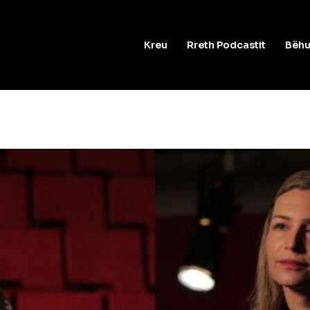
Kreu
Rreth Podcastit
Bëhu