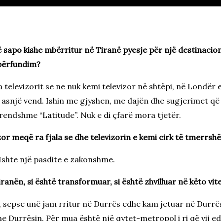
sapo kishe mbërritur në Tiranë pyesje për një destinacion k
 përfundim?
televizorit se ne nuk kemi televizor në shtëpi, në Londër ed
 asnjë vend. Ishin me gjyshen, me dajën dhe sugjerimet q
rendshme “Latitude”. Nuk e di çfarë mora tjetër.
zor meqë ra fjala se dhe televizorin e kemi cirk të tmerrsh
 Ishte një pasdite e zakonshme.
nën, si është transformuar, si është zhvilluar në këto vit
n, sepse unë jam rritur në Durrës edhe kam jetuar në Durrë
 Durrësin. Për mua është një qytet-metropol i ri që vij edhe