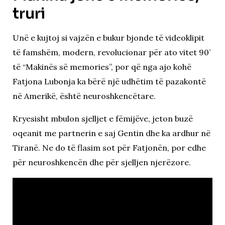
truri
Unë e kujtoj si vajzën e bukur bjonde të videoklipit
të famshëm, modern, revolucionar për ato vitet 90’
të “Makinës së memories”, por që nga ajo kohë
Fatjona Lubonja ka bërë një udhëtim të pazakontë
në Amerikë, është neuroshkencëtare.
Kryesisht mbulon sjelljet e fëmijëve, jeton buzë
oqeanit me partnerin e saj Gentin dhe ka ardhur në
Tiranë. Ne do të flasim sot për Fatjonën, por edhe
për neuroshkencën dhe për sjelljen njerëzore.