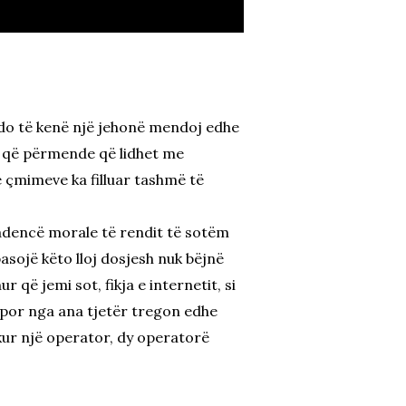
to do të kenë një jehonë mendoj edhe
rë që përmende që lidhet me
së çmimeve ka filluar tashmë të
kadencë morale të rendit të sotëm
asojë këto lloj dosjesh nuk bëjnë
 që jemi sot, fikja e internetit, si
, por nga ana tjetër tregon edhe
 kur një operator, dy operatorë