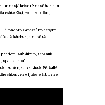
raprirë një krize të re në horizont,
cila është Shqipëria, e ardhmja
C. “Pandora Papers”, investigimi
të kenë fshehur para në të
 pandemi nuk dilnim, tani nuk
, apo ‘pushim’.
 sot në një intervistë. Përballë
he shkencën e fjalës e fabulën e