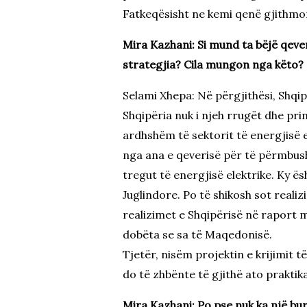
Fatkeqësisht ne kemi qenë gjithmonë
Mira Kazhani: Si mund ta bëjë qeve
strategjia? Cila mungon nga këto?
Selami Xhepa: Në përgjithësi, Shqi
Shqipëria nuk i njeh rrugët dhe pri
ardhshëm të sektorit të energjisë 
nga ana e qeverisë për të përmbushu
tregut të energjisë elektrike. Ky ë
Juglindore. Po të shikosh sot realiz
realizimet e Shqipërisë në raport m
dobëta se sa të Maqedonisë.
Tjetër, nisëm projektin e krijimit 
do të zhbënte të gjithë ato praktika
Mira Kazhani: Po pse nuk ka një bur