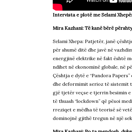
Intervista e plotë me Selami Xhepën
Mira Kazhani: Të kanë bërë përshtyp
Selami Xhepa: Patjetër, janë çështj
për shumë ditë dhe javë në vazhdim
energjinë elektrike në fakt është më
ndihet në ekonominë globale, në pë
Çështja e dytë e “Pandora Papers” 
dhe deformimit serioz të sistemit t
gjë tjetër veçse e tjerrin besimin e
të thuash “lockdown” që pësoi media
rreziqet e mëdha të teorisë së vetë
dominojnë gjithë tregun në një sekt
Mira Kazhani: Po ta mendosh, duket 