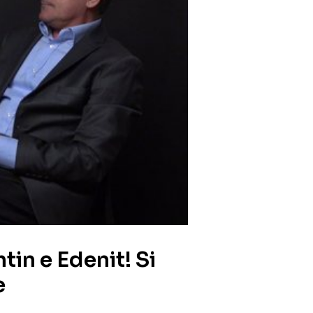
tin e Edenit! Si
e