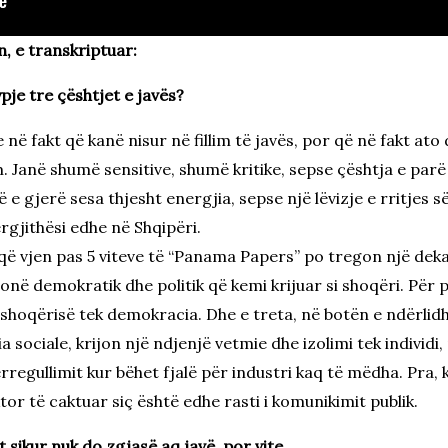
, e transkriptuar:
je tre çështjet e javës?
e në fakt që kanë nisur në fillim të javës, por që në fakt a
. Janë shumë sensitive, shumë kritike, sepse çështja e pa
 e gjerë sesa thjesht energjia, sepse një lëvizje e rritjes 
rgjithësi edhe në Shqipëri.
që vjen pas 5 viteve të “Panama Papers” po tregon një de
onë demokratik dhe politik që kemi krijuar si shoqëri. Për p
 shoqërisë tek demokracia. Dhe e treta, në botën e ndërlidhur
 sociale, krijon një ndjenjë vetmie dhe izolimi tek individi
rregullimit kur bëhet fjalë për industri kaq të mëdha. Pra,
or të caktuar siç është edhe rasti i komunikimit publik.
sikur nuk do zgjasë aq javë, por vite.