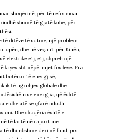
muar shoqërinë, për të reformuar
eriudhë shumë të gjatë kohe, për
thësi.
e të ditëve të sotme, një problem
 Europën, dhe në veçanti për Kinën,
ë elektrike etj, etj, shpreh një
së kryesisht nëpërmjet fosileve. Pra
it botëror të energjisë,
kak të ngrohjes globale dhe
rëndësishëm se energjia, që është
uale dhe atë se çfarë ndodh
ensioni. Dhe shoqëria është e
 më të lartë në raport me
ja të dhimbshme deri në fund, por