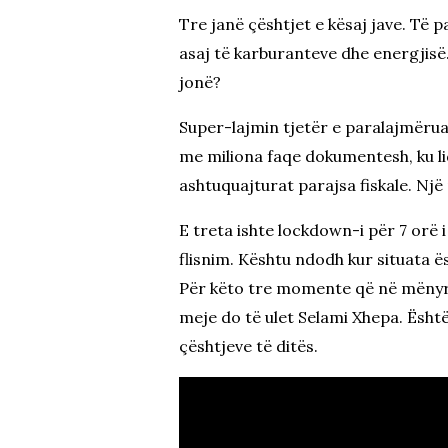
Tre janë çështjet e kësaj jave. Të p
asaj të karburanteve dhe energjisë. 
jonë?
Super-lajmin tjetër e paralajmërua
me miliona faqe dokumentesh, ku li
ashtuquajturat parajsa fiskale. Një
E treta ishte lockdown-i për 7 orë
flisnim. Kështu ndodh kur situata ë
Për këto tre momente që në mënyrë i
meje do të ulet Selami Xhepa. Ësht
çështjeve të ditës.