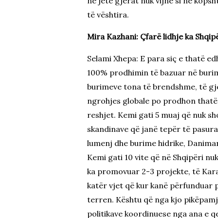
në jetë gjërat nuk vijnë si në kops
të vështira.
Mira Kazhani: Çfarë lidhje ka Shqip
Selami Xhepa: E para siç e thatë ed
100% prodhimin të bazuar në burim
burimeve tona të brendshme, të gje
ngrohjes globale po prodhon thatë
reshjet. Kemi gati 5 muaj që nuk sh
skandinave që janë tepër të pasura 
lumenj dhe burime hidrike, Danimar
Kemi gati 10 vite që në Shqipëri nu
ka promovuar 2-3 projekte, të Karav
katër vjet që kur kanë përfunduar 
terren. Kështu që nga kjo pikëpamje
politikave koordinuese nga ana e qe