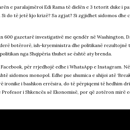
arën e paralajmëroi Edi Rama të dielën e 3 tetorit duke i pa
Si do të jetë kjo krizë? Sa zgjat? Si zgjidhet sidomos dhe 
n 600 gazetarë investigativë me qendër në Washington, D.
derë botërorë, ish-kryeministra dhe politikanë rezultojnë 
 politikan nga Shqipëria thuhet se është aty brenda.
 i Facebook, për rrjedhojë edhe i WhatsApp e Instagram. Në
shtë sidomos monopol. Edhe pse shumica e shijoi atë ‘Break’
ronike i bashkon errësira, do të përpiqemi të hedhim dritë
ë Profesor i Shkencës së Ekonomisë, por që zotëron mirë ed