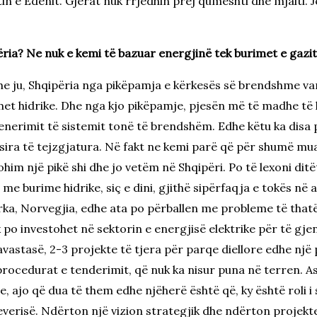
htin e Edenit. Gjërat nuk rrjedhin prej qumështi dhe mjalti.
ëria? Ne nuk e kemi të bazuar energjinë tek burimet e gazit,
he ju, Shqipëria nga pikëpamja e kërkesës së brendshme var
et hidrike. Dhe nga kjo pikëpamje, pjesën më të madhe të
nerimit të sistemit tonë të brendshëm. Edhe këtu ka disa 
sira të tejzgjatura. Në fakt ne kemi parë që për shumë mu
ohim një pikë shi dhe jo vetëm në Shqipëri. Po të lexoni dit
me burime hidrike, siç e dini, gjithë sipërfaqja e tokës në
ka, Norvegjia, edhe ata po përballen me probleme të thatë
k po investohet në sektorin e energjisë elektrike për të gje
astasë, 2-3 projekte të tjera për parqe diellore edhe një p
procedurat e tenderimit, që nuk ka nisur puna në terren. 
, ajo që dua të them edhe njëherë është që, ky është roli i 
verisë. Ndërton një vizion strategjik dhe ndërton projekte 