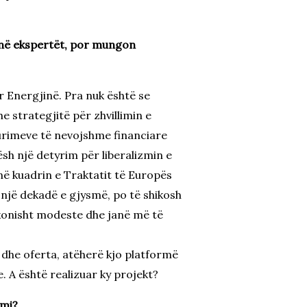
janë ekspertët, por mungon
r Energjinë. Pra nuk është se
 strategjitë për zhvillimin e
urimeve të nevojshme financiare
ësh një detyrim për liberalizmin e
në kuadrin e Traktatit të Europës
i një dekadë e gjysmë, po të shikosh
zakonisht modeste dhe janë më të
a dhe oferta, atëherë kjo platformë
. A është realizuar ky projekt?
emi?