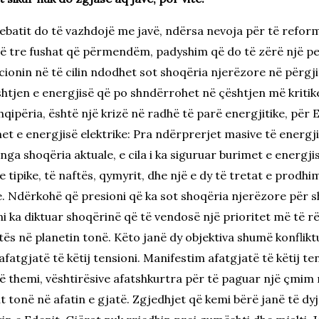
ebatit do të vazhdojë me javë, ndërsa nevoja për të refor
ë të tre fushat që përmendëm, padyshim që do të zërë një p
icionin në të cilin ndodhet sot shoqëria njerëzore në përgji
shtjen e energjisë që po shndërrohet në çështjen më kritik
Shqipëria, është një krizë në radhë të parë energjitike, për
met e energjisë elektrike: Pra ndërprerjet masive të energjis
ga shoqëria aktuale, e cila i ka siguruar burimet e energji
tipike, të naftës, qymyrit, dhe një e dy të tretat e prodhim
 Ndërkohë që presioni që ka sot shoqëria njerëzore për sh
oni ka diktuar shoqërinë që të vendosë një prioritet më të 
tës në planetin tonë. Këto janë dy objektiva shumë konflikt
e afatgjatë të këtij tensioni. Manifestim afatgjatë të këtij t
të themi, vështirësive afatshkurtra për të paguar një çmim
t tonë në afatin e gjatë. Zgjedhjet që kemi bërë janë të dy