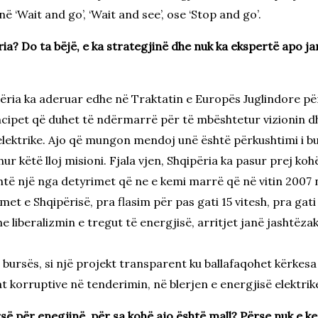
 ‘Wait and go’, ‘Wait and see’, ose ‘Stop and go’.
ria? Do ta bëjë, e ka strategjinë dhe nuk ka ekspertë apo 
përia ka aderuar edhe në Traktatin e Europës Juglindore pë
ncipet që duhet të ndërmarrë për të mbështetur vizionin dhe
elektrike. Ajo që mungon mendoj unë është përkushtimi i b
r këtë lloj misioni. Fjala vjen, Shqipëria ka pasur prej koh
shtë një nga detyrimet që ne e kemi marrë që në vitin 2007 
imet e Shqipërisë, pra flasim për pas gati 15 vitesh, pra gat
e liberalizmin e tregut të energjisë, arritjet janë jashtë
të bursës, si një projekt transparent ku ballafaqohet kërkes
t korruptive në tenderimin, në blerjen e energjisë elektrike
së për enegjinë, për sa kohë ajo është mall? Përse nuk e k