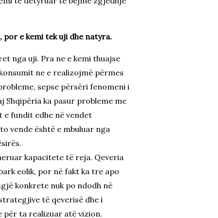
 Jemi të detyruar të bëjmë zgjedhje
 por e kemi tek uji dhe natyra.
et nga uji. Pra ne e kemi thuajse
 konsumit ne e realizojmë përmes
probleme, sepse përsëri fenomeni i
aj Shqipëria ka pasur probleme me
ët e fundit edhe në vendet
 ato vende është e mbuluar nga
sirës.
neruar kapacitete të reja. Qeveria
ark eolik, por në fakt ka tre apo
Asgjë konkrete nuk po ndodh në
strategjive të qeverisë dhe i
për ta realizuar atë vizion.