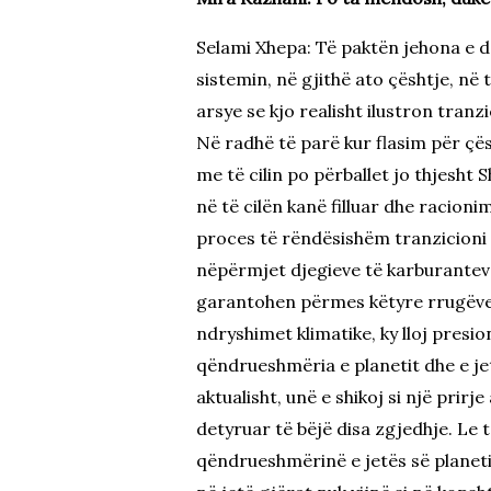
Selami Xhepa: Të paktën jehona e d
sistemin, në gjithë ato çështje, n
arsye se kjo realisht ilustron tranz
Në radhë të parë kur flasim për çë
me të cilin po përballet jo thjesht 
në të cilën kanë filluar dhe racioni
proces të rëndësishëm tranzicioni n
nëpërmjet djegieve të karburanteve 
garantohen përmes këtyre rrugëve.
ndryshimet klimatike, ky lloj presi
qëndrueshmëria e planetit dhe e je
aktualisht, unë e shikoj si një prirj
detyruar të bëjë disa zgjedhje. Le 
qëndrueshmërinë e jetës së planeti