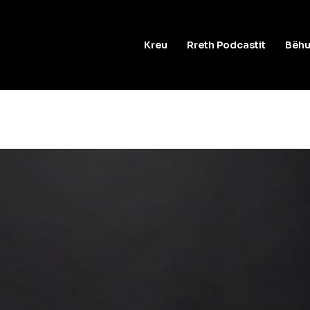
Kreu
Rreth Podcastit
Bëhu