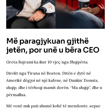
Më paragjykuan gjithë
jetën, por unë u bëra CEO
Greta Bajrami ka ikur 10 vjeç nga Shqipëria.
Direkt nga Tirana në Boston. Ditën e dytë në
Amerikë dëgjoi në një kafene, në Dunkin’ Donuts,
shqip, dhe i tërhoqi mamit dorën. “Ma shqip”, dhe u
përmallua.
Më vonë nuk pati shumë kohë të mendonte, sepse