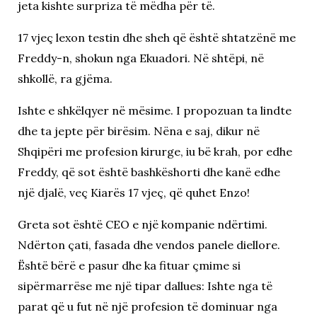
jeta kishte surpriza të mëdha për të.
17 vjeç lexon testin dhe sheh që është shtatzënë me
Freddy-n, shokun nga Ekuadori. Në shtëpi, në
shkollë, ra gjëma.
Ishte e shkëlqyer në mësime. I propozuan ta lindte
dhe ta jepte për birësim. Nëna e saj, dikur në
Shqipëri me profesion kirurge, iu bë krah, por edhe
Freddy, që sot është bashkëshorti dhe kanë edhe
një djalë, veç Kiarës 17 vjeç, që quhet Enzo!
Greta sot është CEO e një kompanie ndërtimi.
Ndërton çati, fasada dhe vendos panele diellore.
Është bërë e pasur dhe ka fituar çmime si
sipërmarrëse me një tipar dallues: Ishte nga të
parat që u fut në një profesion të dominuar nga