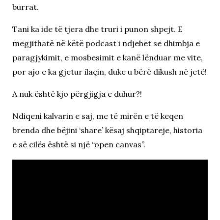
burrat.
Tani ka ide të tjera dhe truri i punon shpejt. E
megjithatë në këtë podcast i ndjehet se dhimbja e
paragjykimit, e mosbesimit e kanë lënduar me vite,
por ajo e ka gjetur ilaçin, duke u bërë dikush në jetë!
A nuk është kjo përgjigja e duhur?!
Ndiqeni kalvarin e saj, me të mirën e të keqen
brenda dhe bëjini ‘share’ kësaj shqiptareje, historia
e së cilës është si një “open canvas”.