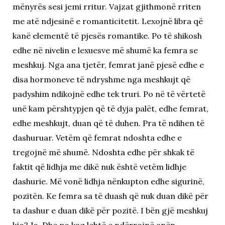
mënyrës sesi jemi rritur. Vajzat gjithmonë rriten
me atë ndjesinë e romanticitetit. Lexojnë libra që
kanë elementë të pjesës romantike. Po të shikosh
edhe në nivelin e lexuesve më shumë ka femra se
meshkuj. Nga ana tjetër, femrat janë pjesë edhe e
disa hormoneve të ndryshme nga meshkujt që
padyshim ndikojnë edhe tek truri. Po në të vërtetë
unë kam përshtypjen që të dyja palët, edhe femrat,
edhe meshkujt, duan që të duhen. Pra të ndihen të
dashuruar. Vetëm që femrat ndoshta edhe e
tregojnë më shumë. Ndoshta edhe për shkak të
faktit që lidhja me dikë nuk është vetëm lidhje
dashurie. Më vonë lidhja nënkupton edhe sigurinë,
pozitën. Ke femra sa të duash që nuk duan dikë për
ta dashur e duan dikë për pozitë. I bën gjë meshkuj
kjo? Jo. Dhe po kaq lehtë e ndërrojnë anën