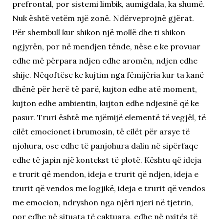
prefrontal, por sistemi limbik, aumigdala, ka shumë.
Nuk është vetëm një zonë. Ndërveprojnë gjërat.
Për shembull kur shikon një mollë dhe ti shikon
ngjyrën, por në mendjen tënde, nëse e ke provuar
edhe më përpara ndjen edhe aromën, ndjen edhe
shije. Nëqoftëse ke kujtim nga fëmijëria kur ta kanë
dhënë për herë të parë, kujton edhe atë moment,
kujton edhe ambientin, kujton edhe ndjesinë që ke
pasur. Truri është me njëmijë elementë të vegjël, të
cilët emocionet i brumosin, të cilët për arsye të
njohura, ose edhe të panjohura dalin në sipërfaqe
edhe të japin një kontekst të plotë. Kështu që ideja
e trurit që mendon, ideja e trurit që ndjen, ideja e
trurit që vendos me logjikë, ideja e trurit që vendos
me emocion, ndryshon nga njëri njeri në tjetrin,
por edhe në situata të caktuara, edhe në nxitës të