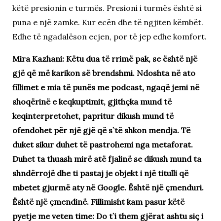
këtë presionin e turmës. Presioni i turmës është si
puna e një zamke. Kur ecën dhe të ngjiten këmbët.
Edhe të ngadalëson ecjen, por të jep edhe komfort.
Mira Kazhani: Këtu dua të rrimë pak, se është një
gjë që më karikon së brendshmi. Ndoshta në ato
fillimet e mia të punës me podcast, ngaqë jemi në
shoqërinë e keqkuptimit, gjithçka mund të
keqinterpretohet, papritur dikush mund të
ofendohet për një gjë që s`të shkon mendja. Të
duket sikur duhet të pastrohemi nga metaforat.
Duhet ta thuash mirë atë fjalinë se dikush mund ta
shndërrojë dhe ti pastaj je objekt i një titulli që
mbetet gjurmë aty në Google. Është një çmenduri.
Është një çmendinë. Fillimisht kam pasur këtë
pyetje me veten time: Do t`i them gjërat ashtu siç i