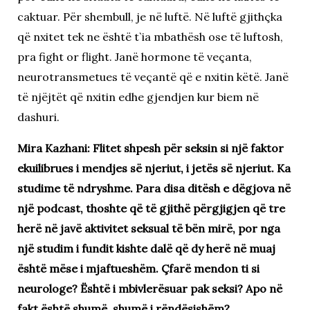
caktuar. Për shembull, je në luftë. Në luftë gjithçka
që nxitet tek ne është t`ia mbathësh ose të luftosh,
pra fight or flight. Janë hormone të veçanta,
neurotransmetues të veçantë që e nxitin këtë. Janë
të njëjtët që nxitin edhe gjendjen kur biem në
dashuri.
Mira Kazhani: Flitet shpesh për seksin si një faktor
ekuilibrues i mendjes së njeriut, i jetës së njeriut. Ka
studime të ndryshme. Para disa ditësh e dëgjova në
një podcast, thoshte që të gjithë përgjigjen që tre
herë në javë aktivitet seksual të bën mirë, por nga
një studim i fundit kishte dalë që dy herë në muaj
është mëse i mjaftueshëm. Çfarë mendon ti si
neurologe? Është i mbivlerësuar pak seksi? Apo në
fakt është shumë, shumë i rëndësishëm?