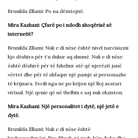
Brunilda Zllami: Po na dëmtojnë.
Mira Kazhani: Çfarë po i ndodh shoqërisë së
internetit?
Brunilda Zllami: Nuk e di nëse është nivel narcisizmi
kjo dëshira për t`u dukur aq shumë. Nuk e di nëse
është dëshirë për të fshehur atë që njerëzit janë
vërtet dhe për të shfaqur një pamje si personazhe
të krijuara. Secili nga ne po krijon një lloj avatari
virtual. Një qenie që në thelbin e saj nuk ekziston.
Mira Kazhani: Një personalitet i dytë, një jetë e
dytë.
Brunilda Zllami: Nuk e di nëse është
krahasueshmëri. Pra dikush që njeh, bën diçka dhe