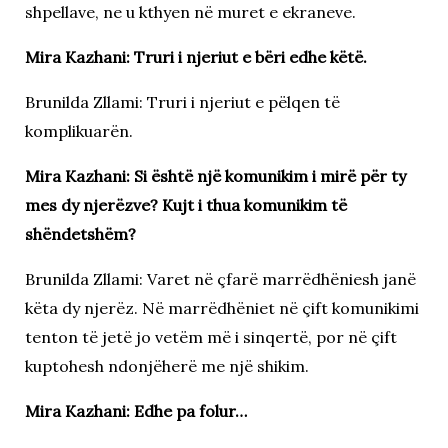
shpellave, ne u kthyen në muret e ekraneve.
Mira Kazhani: Truri i njeriut e bëri edhe këtë.
Brunilda Zllami: Truri i njeriut e pëlqen të
komplikuarën.
Mira Kazhani: Si është një komunikim i mirë për ty
mes dy njerëzve? Kujt i thua komunikim të
shëndetshëm?
Brunilda Zllami: Varet në çfarë marrëdhëniesh janë
këta dy njerëz. Në marrëdhëniet në çift komunikimi
tenton të jetë jo vetëm më i sinqertë, por në çift
kuptohesh ndonjëherë me një shikim.
Mira Kazhani: Edhe pa folur…