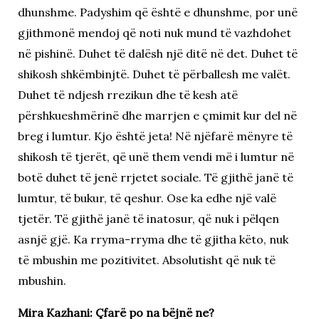
dhunshme. Padyshim që është e dhunshme, por unë
gjithmonë mendoj që noti nuk mund të vazhdohet
në pishinë. Duhet të dalësh një ditë në det. Duhet të
shikosh shkëmbinjtë. Duhet të përballesh me valët.
Duhet të ndjesh rrezikun dhe të kesh atë
përshkueshmërinë dhe marrjen e çmimit kur del në
breg i lumtur. Kjo është jeta! Në njëfarë mënyre të
shikosh të tjerët, që unë them vendi më i lumtur në
botë duhet të jenë rrjetet sociale. Të gjithë janë të
lumtur, të bukur, të qeshur. Ose ka edhe një valë
tjetër. Të gjithë janë të inatosur, që nuk i pëlqen
asnjë gjë. Ka rryma-rryma dhe të gjitha këto, nuk
të mbushin me pozitivitet. Absolutisht që nuk të
mbushin.
Mira Kazhani: Çfarë po na bëjnë ne?