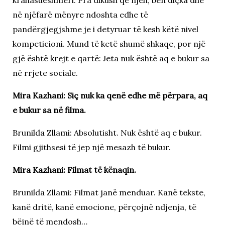
në njëfarë mënyre ndoshta edhe të
pandërgjegjshme je i detyruar të kesh këtë nivel
kompeticioni. Mund të ketë shumë shkaqe, por një
gjë është krejt e qartë: Jeta nuk është aq e bukur sa
në rrjete sociale.
Mira Kazhani: Siç nuk ka qenë edhe më përpara, aq
e bukur sa në filma.
Brunilda Zllami: Absolutisht. Nuk është aq e bukur.
Filmi gjithsesi të jep një mesazh të bukur.
Mira Kazhani: Filmat të kënaqin.
Brunilda Zllami: Filmat janë menduar. Kanë tekste,
kanë dritë, kanë emocione, përçojnë ndjenja, të
bëjnë të mendosh…