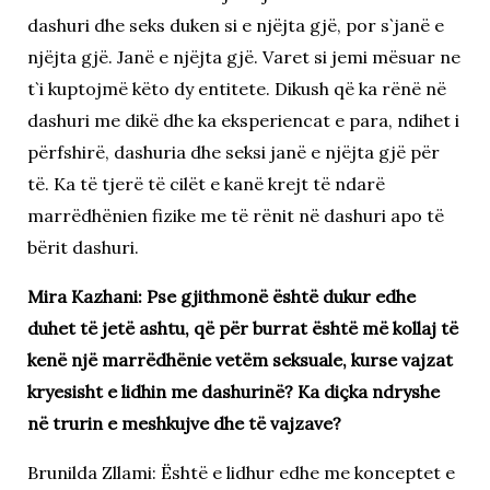
dashuri dhe seks duken si e njëjta gjë, por s`janë e
njëjta gjë. Janë e njëjta gjë. Varet si jemi mësuar ne
t`i kuptojmë këto dy entitete. Dikush që ka rënë në
dashuri me dikë dhe ka eksperiencat e para, ndihet i
përfshirë, dashuria dhe seksi janë e njëjta gjë për
të. Ka të tjerë të cilët e kanë krejt të ndarë
marrëdhënien fizike me të rënit në dashuri apo të
bërit dashuri.
Mira Kazhani: Pse gjithmonë është dukur edhe
duhet të jetë ashtu, që për burrat është më kollaj të
kenë një marrëdhënie vetëm seksuale, kurse vajzat
kryesisht e lidhin me dashurinë? Ka diçka ndryshe
në trurin e meshkujve dhe të vajzave?
Brunilda Zllami: Është e lidhur edhe me konceptet e