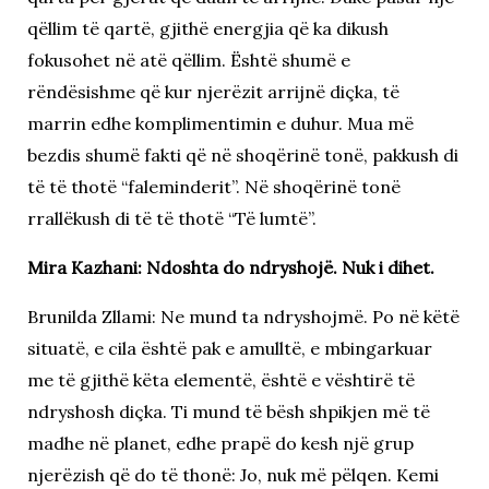
qëllim të qartë, gjithë energjia që ka dikush
fokusohet në atë qëllim. Është shumë e
rëndësishme që kur njerëzit arrijnë diçka, të
marrin edhe komplimentimin e duhur. Mua më
bezdis shumë fakti që në shoqërinë tonë, pakkush di
të të thotë “faleminderit”. Në shoqërinë tonë
rrallëkush di të të thotë “Të lumtë”.
Mira Kazhani: Ndoshta do ndryshojë. Nuk i dihet.
Brunilda Zllami: Ne mund ta ndryshojmë. Po në këtë
situatë, e cila është pak e amulltë, e mbingarkuar
me të gjithë këta elementë, është e vështirë të
ndryshosh diçka. Ti mund të bësh shpikjen më të
madhe në planet, edhe prapë do kesh një grup
njerëzish që do të thonë: Jo, nuk më pëlqen. Kemi