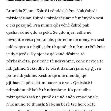
Brunilda Zllami: Është i rëndësishëm. Nuk është i
mbivlerësuar. Është i mbivlerësuar në mënyrën sesi
e ekspozojnë. Pra numri që i vënë është pak
qesharak në çdo aspekt. Se çdo njeri edhe në
nevojat e veta personale, por edhe në mënyrën sesi
ndërvepron në çift, për të qenë në një marrëdhënie
je dy njerëz. Dy njerëz që kanë dëshira të
përbashkëta, por edhe të ndryshme, edhe nevoja të
ndryshme. Seksi dhe të bërit dashuri janë dy gjëra
po të ndryshme. Kështu që unë mendoj që
gjithsecili përcakton pace-in e vet. Që është i
ndryshëm në kohë të ndryshme. Ka periudha
mbingarkesash në punë ose në anën emocionale.
Nuk mund të thuash: S`i kemi bërë tre herë këtë