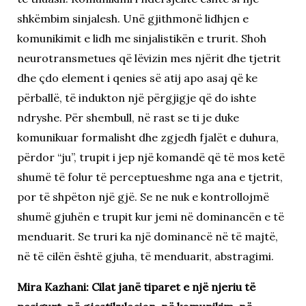
shkëmbim sinjalesh. Unë gjithmonë lidhjen e
komunikimit e lidh me sinjalistikën e trurit. Shoh
neurotransmetues që lëvizin mes njërit dhe tjetrit
dhe çdo element i qenies së atij apo asaj që ke
përballë, të indukton një përgjigje që do ishte
ndryshe. Për shembull, në rast se ti je duke
komunikuar formalisht dhe zgjedh fjalët e duhura,
përdor “ju”, trupit i jep një komandë që të mos ketë
shumë të folur të perceptueshme nga ana e tjetrit,
por të shpëton një gjë. Se ne nuk e kontrollojmë
shumë gjuhën e trupit kur jemi në dominancën e të
menduarit. Se truri ka një dominancë në të majtë,
në të cilën është gjuha, të menduarit, abstragimi.
Mira Kazhani: Cilat janë tiparet e një njeriu të