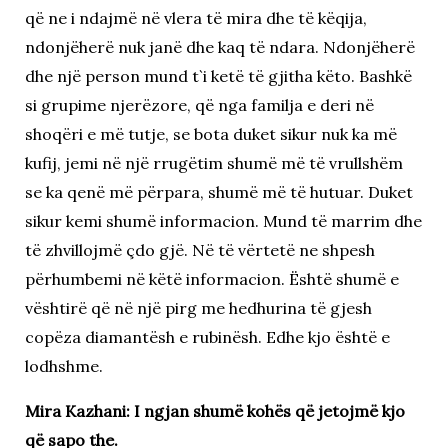
që ne i ndajmë në vlera të mira dhe të këqija,
ndonjëherë nuk janë dhe kaq të ndara. Ndonjëherë
dhe një person mund t`i ketë të gjitha këto. Bashkë
si grupime njerëzore, që nga familja e deri në
shoqëri e më tutje, se bota duket sikur nuk ka më
kufij, jemi në një rrugëtim shumë më të vrullshëm
se ka qenë më përpara, shumë më të hutuar. Duket
sikur kemi shumë informacion. Mund të marrim dhe
të zhvillojmë çdo gjë. Në të vërtetë ne shpesh
përhumbemi në këtë informacion. Është shumë e
vështirë që në një pirg me hedhurina të gjesh
copëza diamantësh e rubinësh. Edhe kjo është e
lodhshme.
Mira Kazhani: I ngjan shumë kohës që jetojmë kjo
që sapo the.