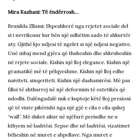
Mira Kazhani: Të ëndërrosh…
Brunilda Zllami: Shpeshherë nga rrjetet sociale del
si i nevrikosur kur bën një udhëtim sado të shkurtër
aty. Gjithë kjo ndjesi të ngelet si një ndjesi negative.
Unë mbaj mend gjëra që thuheshin dhe shkruheshin
në rrjete sociale. Kishin një lloj elegance. Kishin një
gramatikë më të pëlqyeshme. Kishin një lloj edhe
naiviteti, sinqeriteti. Kishin një dashamirësi. Më pas
filloi të shthurrej në një deformim të estetikës që
ndodhi. Dalëngadalë nuk e kuptoje këtë lloj presioni
që të vinte pikërisht nga një gjë e cila e cila quhej
“wall”. Më duket sikur në njëfarë periudhe ne u
kthyem në lashtësi. Sepse dhe në lashtësi, vizatimet
bëheshin në muret e shpellave. Nga muret e