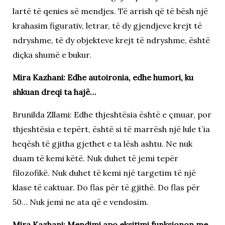
lartë të qenies së mendjes. Të arrish që të bësh një
krahasim figurativ, letrar, të dy gjendjeve krejt të
ndryshme, të dy objekteve krejt të ndryshme, është
diçka shumë e bukur.
Mira Kazhani: Edhe autoironia, edhe humori, ku
shkuan dreqi ta hajë…
Brunilda Zllami: Edhe thjeshtësia është e çmuar, por
thjeshtësia e tepërt, është si të marrësh një lule t`ia
heqësh të gjitha gjethet e ta lësh ashtu. Ne nuk
duam të kemi këtë. Nuk duhet të jemi tepër
filozofikë. Nuk duhet të kemi një targetim të një
klase të caktuar. Do flas për të gjithë. Do flas për
50… Nuk jemi ne ata që e vendosim.
Mira Kazhani: Mendimi apo eksitimi funksionon me