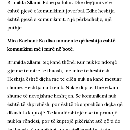
Brunilda Zllami: Edhe pa folur. Dhe dëgjimi vetë
është pjesë e komunikimit joverbal. Edhe heshtja
është pjesë e komunikimit. Një përkëdhelje, një
puthje…
Mira Kazhani: Ka disa momente që heshtja është
komunikimi më i mirë në botë.
Brunilda Zllami: Siç kanë thënë: Kur nuk ke ndonjë
gjë më të mirë të thuash, më mirë të heshtësh.
Heshtja është diçka me të cilën nuk na kanë mësuar
shumë. Heshtja na tremb. Nuk e di pse. Unë e kam
shumë të nevojshme heshtjen. Se komunikimi nuk
është të shprehësh, por është të shprehësh diçka që
dikush ta kuptojë. Të kundërshtojë ose ta pranojë
nuk ka rëndësi, por të kuptojë pikërisht atë që ti do
të thuash. Komunikimi i ndërsjelltë është si një