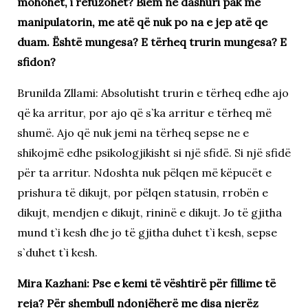
mohohet, i refuzohet? Biem në dashuri pak me
manipulatorin, me atë që nuk po na e jep atë qe
duam. Është mungesa? E tërheq trurin mungesa? E
sfidon?
Brunilda Zllami: Absolutisht trurin e tërheq edhe ajo
që ka arritur, por ajo që s`ka arritur e tërheq më
shumë. Ajo që nuk jemi na tërheq sepse ne e
shikojmë edhe psikologjikisht si një sfidë. Si një sfidë
për ta arritur. Ndoshta nuk pëlqen më këpucët e
prishura të dikujt, por pëlqen statusin, rrobën e
dikujt, mendjen e dikujt, rininë e dikujt. Jo të gjitha
mund t`i kesh dhe jo të gjitha duhet t`i kesh, sepse
s`duhet t`i kesh.
Mira Kazhani: Pse e kemi të vështirë për fillime të
reja? Për shembull ndonjëherë me disa njerëz