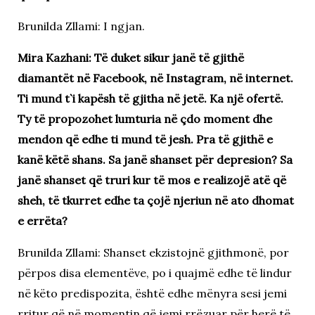
Brunilda Zllami: I ngjan.
Mira Kazhani: Të duket sikur janë të gjithë
diamantët në Facebook, në Instagram, në internet.
Ti mund t`i kapësh të gjitha në jetë. Ka një ofertë.
Ty të propozohet lumturia në çdo moment dhe
mendon që edhe ti mund të jesh. Pra të gjithë e
kanë këtë shans. Sa janë shanset për depresion? Sa
janë shanset që truri kur të mos e realizojë atë që
sheh, të tkurret edhe ta çojë njeriun në ato dhomat
e errëta?
Brunilda Zllami: Shanset ekzistojnë gjithmonë, por
përpos disa elementëve, po i quajmë edhe të lindur
në këto predispozita, është edhe mënyra sesi jemi
rritur që në momentin që jemi rrëzuar për herë të