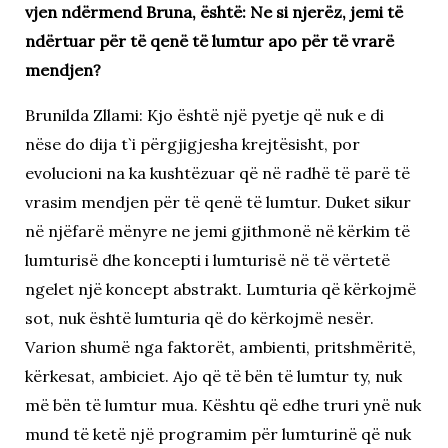
vjen ndërmend Bruna, është: Ne si njerëz, jemi të
ndërtuar për të qenë të lumtur apo për të vrarë
mendjen?
Brunilda Zllami: Kjo është një pyetje që nuk e di
nëse do dija t`i përgjigjesha krejtësisht, por
evolucioni na ka kushtëzuar që në radhë të parë të
vrasim mendjen për të qenë të lumtur. Duket sikur
në njëfarë mënyre ne jemi gjithmonë në kërkim të
lumturisë dhe koncepti i lumturisë në të vërtetë
ngelet një koncept abstrakt. Lumturia që kërkojmë
sot, nuk është lumturia që do kërkojmë nesër.
Varion shumë nga faktorët, ambienti, pritshmëritë,
kërkesat, ambiciet. Ajo që të bën të lumtur ty, nuk
më bën të lumtur mua. Kështu që edhe truri ynë nuk
mund të ketë një programim për lumturinë që nuk