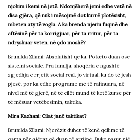
njohim i kemi në jetë. Ndonjëherë jemi edhe vetë në
disa gjëra, që nuk i mësojmë dot kurrë plotësisht,
mbeten aty të vogla. A ka brenda njeriu fuqinë dhe
aftësinë për ta korrigjuar, për ta rritur, për ta
ndryshuar veten, në çdo moshë?
Brunilda Zllami: Absolutisht që ka. Po këto duan ose
sistemi sociale. Pra familja, shoqëria e ngushtë,
zgjedhja e rrjetit social real, jo virtual, ku do të jesh
pjesë, por ka edhe programe më të rafinuara, në
nivel më të gjerë, në të cilët mund të ketë kurse për
të mësuar vetëbesimin, taktika.
Mira Kazhani: Cilat janë taktikat?
Brunilda Zllami: Njerëzit duhet të kenë qëllime të
qarta për gjërat që duan të arrijnë. Duke pasur një