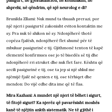
pasigurt, në gjestikulacion, në komunikim, në
shprehi, në qëndrim, që një neurolog e di?
Brunilda Zllami: Nuk mund ta thuash prerazi, por
një njeri i pasigurtë zakonisht eviton kontaktin me
sy. Pra nuk të shikon në sy. Ndonjëherë thotë
copëza fjalësh, ndonjëherë flet shumë për të
mbuluar pasigurinë e tij. Gjithmonë tenton të kapë
elementë konfirmues ose jo të bisedës së tij dhe
ndonjëherë rri struket dhe nuk flet fare. Kështu që
secili pasigurinë e tij, ose ta jep si një shkul me
njëmijë fjalë në qenien e tij, ose tërhiqet dhe
mendon: Do vijë edhe dita ime që të flas.
Mira Kazhani: A mundet një njeri të bëhet i sigurt,
të fitojë siguri? Ka njerëz që pavarësisht moshës
kanë të njëjtin ankth sistematik. Ne të gjithë i