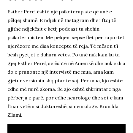
Esther Perel është një psikoterapiste që unë e
pëlqej shumë. E ndjek në Instagram dhe i ftoj të
gjithë ndjekësit e këtij podcast ta shohin
psikoterapisten. Më pëlqen, sepse flet për raportet
njerëzore me disa koncepte të reja. Të mëson t`i
bësh pyetjet e duhura vetes. Po unë nuk kam ku ta
gjej Esther Perel, se është në Amerikë dhe nuk e di a
do e pranonte një intervistë me mua, ama kam
gjetur versionin shqiptar të saj. Për mua, kjo është
edhe më mirë akoma. Se ajo është shkrimtare nga
përbërja e parë, por edhe neurologe dhe sot e kam
ftuar vetëm si doktoreshë, si neurologe. Brunilda
Zllami.