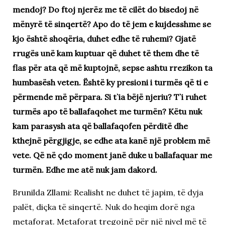
mendoj? Do ftoj njerëz me të cilët do bisedoj në
mënyrë të sinqertë? Apo do të jem e kujdesshme se
kjo është shoqëria, duhet edhe të ruhemi? Gjatë
rrugës unë kam kuptuar që duhet të them dhe të
flas për ata që më kuptojnë, sepse ashtu rrezikon ta
humbasësh veten. Është ky presioni i turmës që ti e
përmende më përpara. Si t`ia bëjë njeriu? T`i ruhet
turmës apo të ballafaqohet me turmën? Këtu nuk
kam parasysh ata që ballafaqofen përditë dhe
kthejnë përgjigje, se edhe ata kanë një problem më
vete. Që në çdo moment janë duke u ballafaquar me
turmën. Edhe me atë nuk jam dakord.
Brunilda Zllami: Realisht ne duhet të japim, të dyja
palët, diçka të sinqertë. Nuk do heqim dorë nga
metaforat. Metaforat tregojnë për një nivel më të