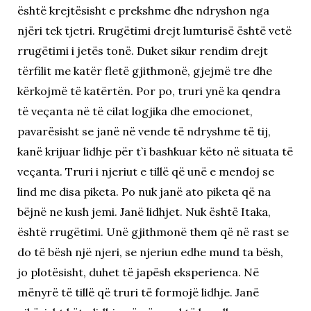
është krejtësisht e prekshme dhe ndryshon nga
njëri tek tjetri. Rrugëtimi drejt lumturisë është vetë
rrugëtimi i jetës tonë. Duket sikur rendim drejt
tërfilit me katër fletë gjithmonë, gjejmë tre dhe
kërkojmë të katërtën. Por po, truri ynë ka qendra
të veçanta në të cilat logjika dhe emocionet,
pavarësisht se janë në vende të ndryshme të tij,
kanë krijuar lidhje për t`i bashkuar këto në situata të
veçanta. Truri i njeriut e tillë që unë e mendoj se
lind me disa piketa. Po nuk janë ato piketa që na
bëjnë ne kush jemi. Janë lidhjet. Nuk është Itaka,
është rrugëtimi. Unë gjithmonë them që në rast se
do të bësh një njeri, se njeriun edhe mund ta bësh,
jo plotësisht, duhet të japësh eksperienca. Në
mënyrë të tillë që truri të formojë lidhje. Janë