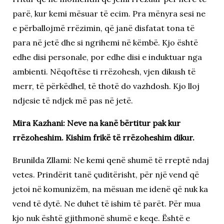
parë, kur kemi mësuar të ecim. Pra mënyra sesi ne
e përballojmë rrëzimin, që janë disfatat tona të
para në jetë dhe si ngrihemi në këmbë. Kjo është
edhe disi personale, por edhe disi e induktuar nga
ambienti. Nëqoftëse ti rrëzohesh, vjen dikush të
merr, të përkëdhel, të thotë do vazhdosh. Kjo lloj
ndjesie të ndjek më pas në jetë.
Mira Kazhani: Neve na kanë bërtitur pak kur
rrëzoheshim. Kishim frikë të rrëzoheshim dikur.
Brunilda Zllami: Ne kemi qenë shumë të rreptë ndaj
vetes. Prindërit tanë çuditërisht, për një vend që
jetoi në komunizëm, na mësuan me idenë që nuk ka
vend të dytë. Ne duhet të ishim të parët. Për mua
kjo nuk është gjithmonë shumë e keqe. Është e