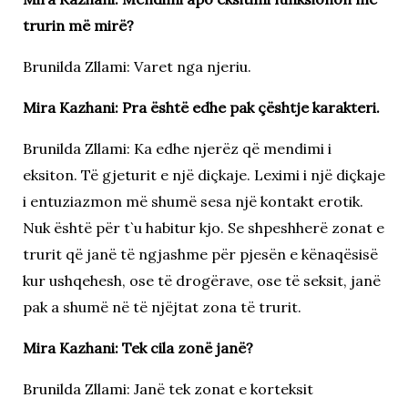
trurin më mirë?
Brunilda Zllami: Varet nga njeriu.
Mira Kazhani: Pra është edhe pak çështje karakteri.
Brunilda Zllami: Ka edhe njerëz që mendimi i
eksiton. Të gjeturit e një diçkaje. Leximi i një diçkaje
i entuziazmon më shumë sesa një kontakt erotik.
Nuk është për t`u habitur kjo. Se shpeshherë zonat e
trurit që janë të ngjashme për pjesën e kënaqësisë
kur ushqehesh, ose të drogërave, ose të seksit, janë
pak a shumë në të njëjtat zona të trurit.
Mira Kazhani: Tek cila zonë janë?
Brunilda Zllami: Janë tek zonat e korteksit