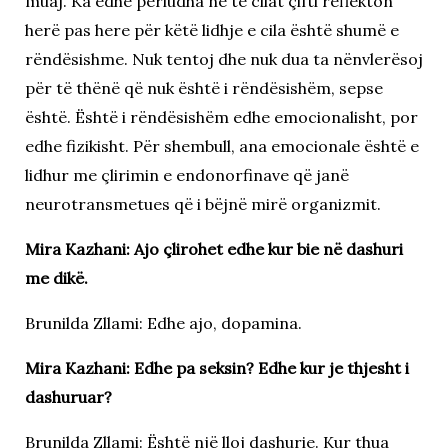
muaj. Ka edhe periudha në të cilat çifti reflekton
herë pas here për këtë lidhje e cila është shumë e
rëndësishme. Nuk tentoj dhe nuk dua ta nënvlerësoj
për të thënë që nuk është i rëndësishëm, sepse
është. Është i rëndësishëm edhe emocionalisht, por
edhe fizikisht. Për shembull, ana emocionale është e
lidhur me çlirimin e endonorfinave që janë
neurotransmetues që i bëjnë mirë organizmit.
Mira Kazhani: Ajo çlirohet edhe kur bie në dashuri
me dikë.
Brunilda Zllami: Edhe ajo, dopamina.
Mira Kazhani: Edhe pa seksin? Edhe kur je thjesht i
dashuruar?
Brunilda Zllami: Është një lloj dashurie. Kur thua