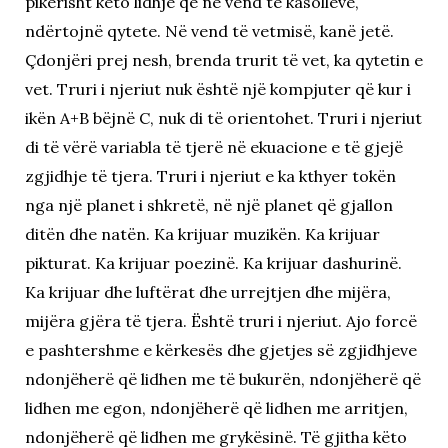
pikërisht këto lidhje që në vend të kasolleve,
ndërtojnë qytete. Në vend të vetmisë, kanë jetë.
Çdonjëri prej nesh, brenda trurit të vet, ka qytetin e
vet. Truri i njeriut nuk është një kompjuter që kur i
ikën A+B bëjnë C, nuk di të orientohet. Truri i njeriut
di të vërë variabla të tjerë në ekuacione e të gjejë
zgjidhje të tjera. Truri i njeriut e ka kthyer tokën
nga një planet i shkretë, në një planet që gjallon
ditën dhe natën. Ka krijuar muzikën. Ka krijuar
pikturat. Ka krijuar poezinë. Ka krijuar dashurinë.
Ka krijuar dhe luftërat dhe urrejtjen dhe mijëra,
mijëra gjëra të tjera. Është truri i njeriut. Ajo forcë
e pashtershme e kërkesës dhe gjetjes së zgjidhjeve
ndonjëherë që lidhen me të bukurën, ndonjëherë që
lidhen me egon, ndonjëherë që lidhen me arritjen,
ndonjëherë që lidhen me grykësinë. Të gjitha këto