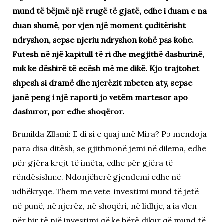
mund të bëjmë një rrugë të gjatë, edhe i duam e na
duan shumë, por vjen një moment çuditërisht
ndryshon, sepse njeriu ndryshon kohë pas kohe.
Futesh në një kapitull të ri dhe megjithë dashurinë,
nuk ke dëshirë të ecësh më me dikë. Kjo trajtohet
shpesh si dramë dhe njerëzit mbeten aty, sepse
janë peng i një raporti jo vetëm martesor apo
dashuror, por edhe shoqëror.
Brunilda Zllami: E di si e quaj unë Mira? Po mendoja
para disa ditësh, se gjithmonë jemi në dilema, edhe
për gjëra krejt të imëta, edhe për gjëra të
rëndësishme. Ndonjëherë gjendemi edhe në
udhëkryqe. Them me vete, investimi mund të jetë
në punë, në njerëz, në shoqëri, në lidhje, a ia vlen
për hir të një investimi që ke bërë dikur që mund të