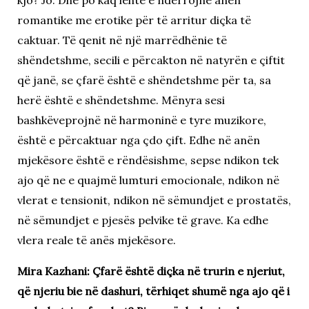
romantike me erotike për të arritur diçka të
caktuar. Të qenit në një marrëdhënie të
shëndetshme, secili e përcakton në natyrën e çiftit
që janë, se çfarë është e shëndetshme për ta, sa
herë është e shëndetshme. Mënyra sesi
bashkëveprojnë në harmoninë e tyre muzikore,
është e përcaktuar nga çdo çift. Edhe në anën
mjekësore është e rëndësishme, sepse ndikon tek
ajo që ne e quajmë lumturi emocionale, ndikon në
vlerat e tensionit, ndikon në sëmundjet e prostatës,
në sëmundjet e pjesës pelvike të grave. Ka edhe
vlera reale të anës mjekësore.
Mira Kazhani: Çfarë është diçka në trurin e njeriut,
që njeriu bie në dashuri, tërhiqet shumë nga ajo që i