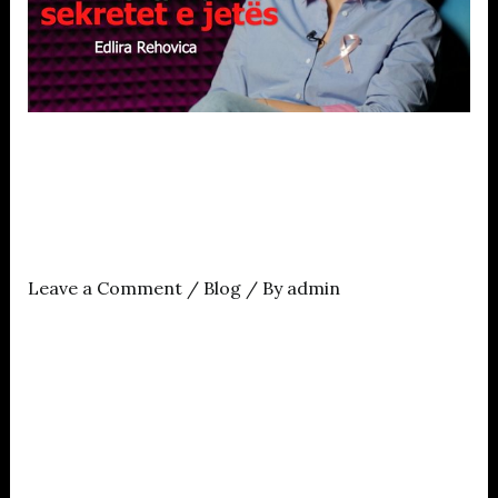
Episodi i
ZëmeMirënPodcast me
mjeken Edlira Rehovica
Leave a Comment
/
Blog
/ By
admin
Zëri i javës në këtë podcast është Edlira Rehovica,
një kirurge gjiri, nga më të mirat që kemi. Me fjalë
të thjeshta, Dr. Edlira u është përgjigjur çdo
pyetjeje në lidhje me gjirin, nga bukuria e tij e deri
tek shqetësimet që sjell. Pse ka kaq shumë kancer
sot dhe pse po shtohen sëmundjet gjithmonë …