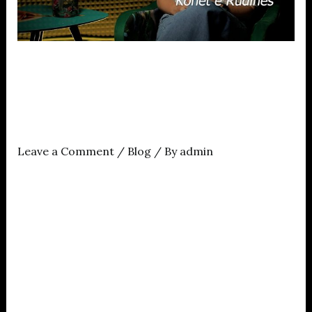
Episodi i
ZëmeMirënPodcast me
Rudina Xhungën
Leave a Comment
/
Blog
/ By
admin
Në prill, dy ditë pas përvjetorit tim të 44 një
mesazh zanor në WhatsApp nga Rudina Xhunga më
uronte ditëlindjen. Mes autoironisë dhe dashurisë
së një kolegeje, qesha me shpirt, por në fund ndjeva
një shigjetë të butë që më kaloi. Fjalia e fundit e
mesazhit të Rudinës, më bëri të mendoj. Ajo fjali
ishte …