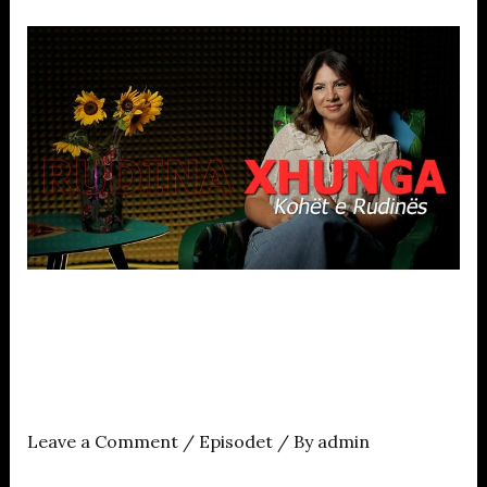
ZëmeMirënPodcast
me
Eliza
Hoxhën
Episodi i
ZëmeMirënPodcast me
Rudina Xhungën
Leave a Comment
/
Episodet
/ By
admin
Në prill, dy ditë pas përvjetorit tim të 44 një