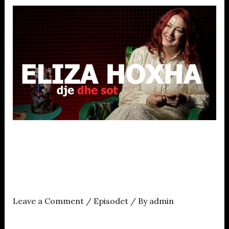
Episodi i
ZëmeMirënPodcast me
Eliza Hoxhën
Leave a Comment
/
Episodet
/ By
admin
Në shtëpinë tonë në vitet 2000, CD e parë që kemi