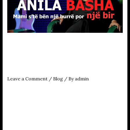
Episodi i
ZëmeMirënPodcast me
Anila Bashën
Leave a Comment
/
Blog
/ By
admin
Anila Basha vjen në këtë episod e drejtpërdrejtë, e
sinqertë dhe sidomos si një grua pa sekrete. Ajo
nuk mban sekrete, as për veten e vet. Do ta provoni
në podcast këtë që ju them. Kjo është Anila, e
pëlqen ose jo, jeni dakord me të apo jo, ajo ka